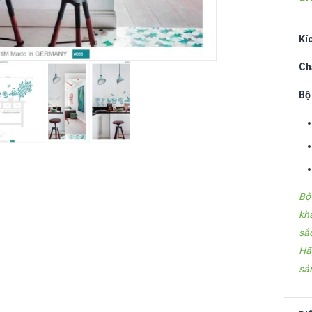
Kí
Ch
Bộ
Bộ
kh
sắ
Hã
sả