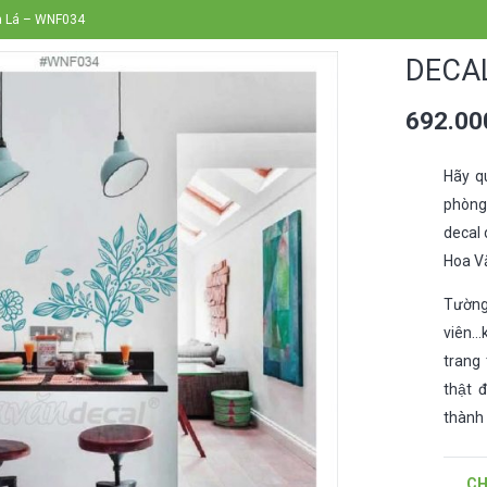
a Lá – WNF034
DECA
692.0
Hãy q
phòng
decal 
Hoa V
Tường
viên…k
trang 
thật 
thành 
CH