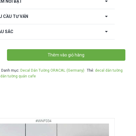
ỂM NỔI BẬT
U CẦU TƯ VẤN
U SẮC
Thêm vào giỏ hàng
Danh mục:
Decal Dán Tường ORACAL (Germany)
Thẻ:
decal dán tường
 dán tường quán cafe