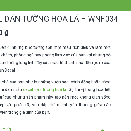
L DÁN TƯỜNG HOA LÁ – WNF034
00
₫
uên đi những bức tường sơn một màu đơn điệu và làm mới
 khách, phòng ngủ hay phòng làm việc của bạn với những bộ
dán tường lung linh đầy sắc màu từ thanh nhã đến rực rỡ của
ăn Decal.
 nhà của bạn như là những vườn hoa, cánh đồng hoặc công
hi dán mẫu
decal dán tường hoa lá
. Sự thi vị trong họa tiết
trí của những sản phẩm này tạo nên một không gian sống
đẹp và quyến rũ, vun đắp thêm tình yêu thương giữa các
viên trong gia đình của bạn.
I TIẾT