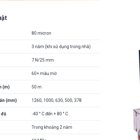
uật
80 micron
3 năm (khi sử dụng trong nhà)
7 N/25 mm
60+ màu mờ
n (m)
50 m
uẩn (mm)
1260, 1000, 630, 500, 378
 độ
-40 ° C đến + 80 ° C
Trong khoảng 2 năm