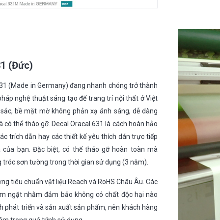
31 (Đức)
 631 (Made in Germany) đang nhanh chóng trở thành
háp nghệ thuật sáng tạo để trang trí nội thất ở Việt
sắc, bề mặt mờ không phản xạ ánh sáng, dễ dàng
và có thể tháo gỡ. Decal Oracal 631 là cách hoàn hảo
c trích dẫn hay các thiết kế yêu thích dán trực tiếp
 của bạn. Đặc biệt, có thể tháo gỡ hoàn toàn mà
g tróc sơn tường trong thời gian sử dụng (3 năm).
ứng tiêu chuẩn vật liệu Reach và RoHS Châu Âu. Các
iêm ngặt nhằm đảm bảo không có chất độc hại nào
nh phát triển và sản xuất sản phẩm, nên khách hàng