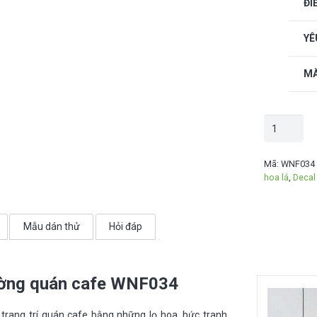
ĐI
YÊ
MÀ
Decal
dán
tường
Mã:
WNF034
hoa lá
,
Decal
Hoa
Lá
-
Mẫu dán thử
Hỏi đáp
WNF034
số
lượng
ường quán cafe WNF034
trang trí quán cafe bằng những lọ hoa, bức tranh