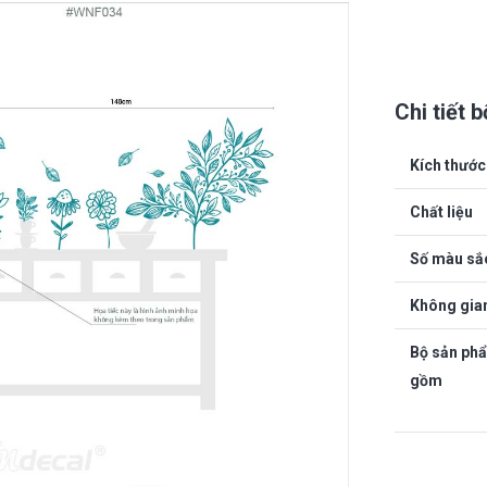
Chi tiết 
Kích thước
Chất liệu
Số màu sắ
Không gia
Bộ sản ph
gồm