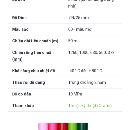
nhà)
Độ Dính
7 N/25 mm
Màu sắc
60+ màu mờ
Chiều dài tiêu chuẩn (m)
50 m
Chiều rộng tiêu chuẩn
1260, 1000, 630, 500, 378
(mm)
Khả năng chịu nhiệt độ
-40 ° C đến + 80 ° C
Tháo rời dễ dàng
Trong khoảng 2 năm
Độ co dãn
19 MPa
Tham khảo
Tài liệu kỹ thuật (Orafol)