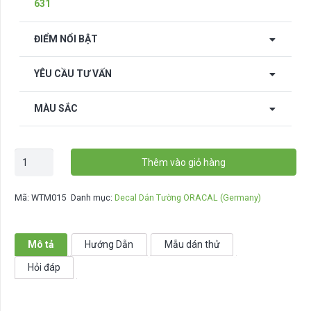
631
ĐIỂM NỔI BẬT
YÊU CẦU TƯ VẤN
MÀU SẮC
Decal
Thêm vào giỏ hàng
động
lực
Mã:
WTM015
Danh mục:
Decal Dán Tường ORACAL (Germany)
dán
tường
-
Mô tả
Hướng Dẫn
Mẫu dán thử
WTM015
Hỏi đáp
số
lượng