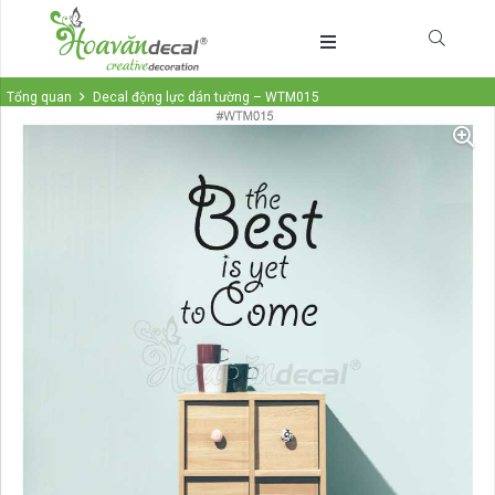
Tổng quan
Decal động lực dán tường – WTM015