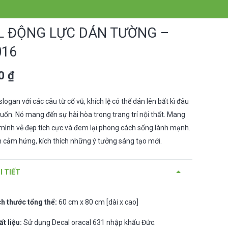
L ĐỘNG LỰC DÁN TƯỜNG –
16
00
₫
slogan với các câu từ cổ vũ, khích lệ có thể dán lên bất kì đâu
ốn. Nó mang đến sự hài hòa trong trang trí nội thất. Mang
mình vẻ đẹp tích cực và đem lại phong cách sống lành mạnh.
 cảm hứng, kích thích những ý tưởng sáng tạo mới.
I TIẾT
ch thước tổng thể:
60 cm x 80 cm [dài x cao]
ất liệu:
Sử dụng Decal oracal 631 nhập khẩu Đức.