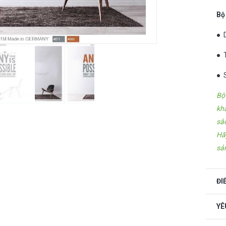
Bộ
● 
● 
● 
Bộ
kh
sắ
Hã
sả
ĐI
YÊ