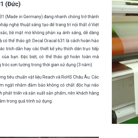
31 (Đức)
 631 (Made in Germany) đang nhanh chóng trở thành
háp nghệ thuật sáng tạo để trang trí nội thất ở Việt
sắc, bề mặt mờ không phản xạ ánh sáng, dễ dàng
và có thể tháo gỡ. Decal Oracal 631 là cách hoàn hảo
c trích dẫn hay các thiết kế yêu thích dán trực tiếp
 của bạn. Đặc biệt, có thể tháo gỡ hoàn toàn mà
g tróc sơn tường trong thời gian sử dụng (3 năm).
ứng tiêu chuẩn vật liệu Reach và RoHS Châu Âu. Các
iêm ngặt nhằm đảm bảo không có chất độc hại nào
nh phát triển và sản xuất sản phẩm, nên khách hàng
âm trong quá trình sử dụng.