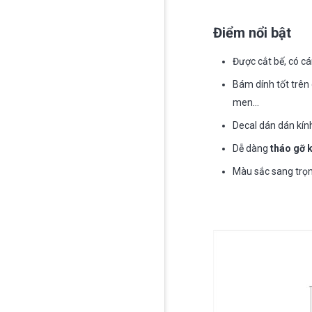
Điểm nổi bật
Được cắt bế, có cá
Bám dính tốt trên 
men…
Decal dán dán kính
Dễ dàng
tháo gỡ 
Màu sắc sang trọn