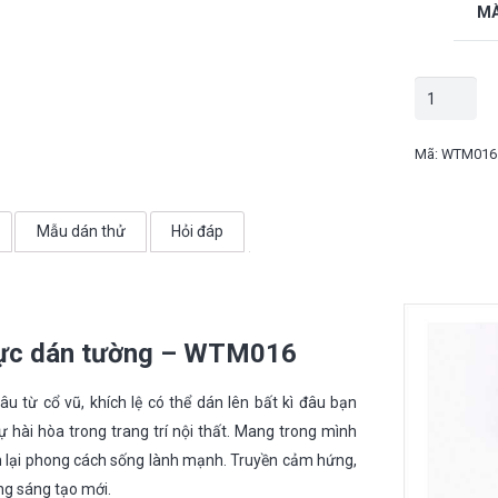
MÀ
Decal
động
lực
Mã:
WTM016
dán
tường
Mẫu dán thử
Hỏi đáp
-
WTM016
số
lượng
lực dán tường – WTM016
âu từ cổ vũ, khích lệ có thể dán lên bất kì đâu bạn
hài hòa trong trang trí nội thất. Mang trong mình
m lại phong cách sống lành mạnh. Truyền cảm hứng,
ng sáng tạo mới.