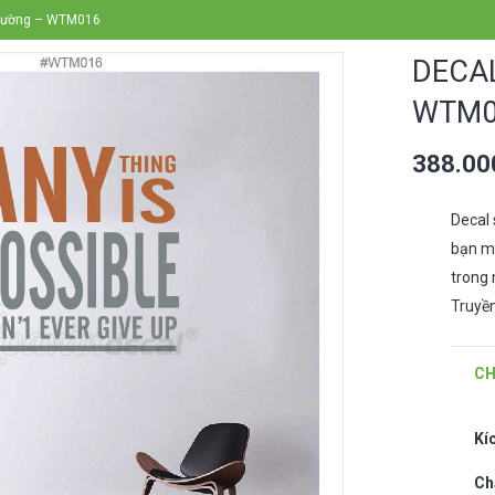
 tường – WTM016
DECA
WTM0
388.0
Decal 
bạn mu
trong 
Truyền
CH
Kí
Ch