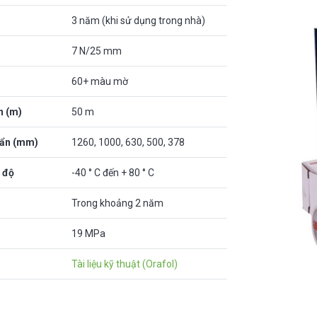
3 năm (khi sử dụng trong nhà)
7 N/25 mm
60+ màu mờ
n (m)
50 m
uẩn (mm)
1260, 1000, 630, 500, 378
 độ
-40 ° C đến + 80 ° C
Trong khoảng 2 năm
19 MPa
Tài liệu kỹ thuật (Orafol)