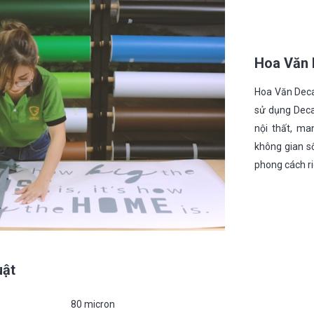
Hoa Văn 
Hoa Văn Deca
sử dụng Decal
nội thất, ma
không gian s
phong cách ri
uật
80 micron