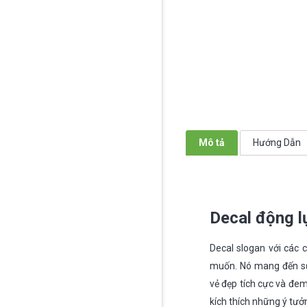
Mô tả
Hướng Dẫn
Decal động 
Decal slogan với các c
muốn. Nó mang đến sự 
vẻ đẹp tích cực và đe
kích thích những ý tưở