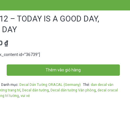
2 – TODAY IS A GOOD DAY,
 DAY
00
₫
ck_content id=”36739″]
Thêm vào giỏ hàng
Danh mục:
Decal Dán Tường ORACAL (Germany)
Thẻ:
dan decal văn
ờng trang trí
,
Decal dán tường
,
Decal dán tường Văn phòng
,
decal oracal
ang trí tường
,
vui vẻ