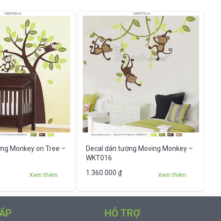
ờng Monkey on Tree –
Decal dán tường Moving Monkey –
WKT016
Sản
1.360.000
₫
Xem thêm
Xem thêm
phẩm
này
có
ẤP
HỖ TRỢ