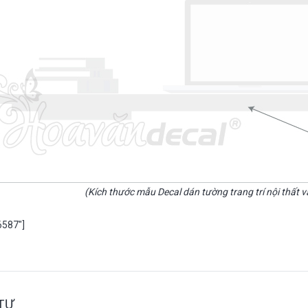
(Kích thước mẫu Decal dán tường trang trí nội thất 
6587″]
TỰ