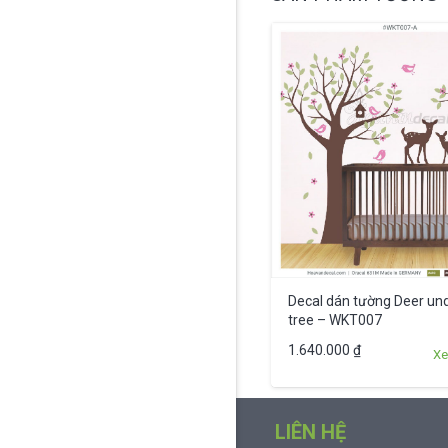
Decal dán tường Deer un
tree – WKT007
1.640.000
₫
Xe
LIÊN HỆ