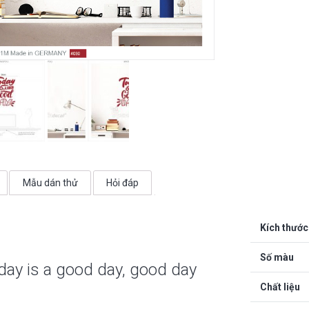
số
lượng
Mẫu dán thử
Hỏi đáp
Kích thước
Số màu
ay is a good day, good day
Chất liệu