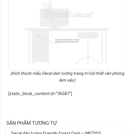
(Kích thước mẫu Decal dán tường trang trí nội thất văn phòng
làm việc)
[static_block_content id=”36587″]
SẢN PHẨM TƯƠNG TỰ
Decal dán tường Friendly forest Owls – WKT003