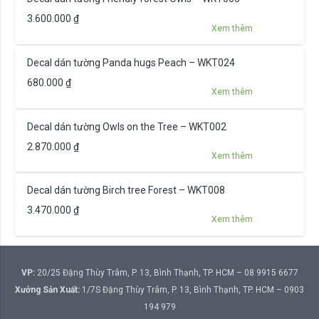
3.600.000
₫
Xem thêm
Decal dán tường Panda hugs Peach – WKT024
680.000
₫
Xem thêm
Decal dán tường Owls on the Tree – WKT002
2.870.000
₫
Xem thêm
Decal dán tường Birch tree Forest – WKT008
3.470.000
₫
Xem thêm
VP:
20/25 Đặng Thùy Trâm, P. 13, Bình Thạnh, TP. HCM – 08 9915 6677
Xưởng Sản Xuất:
1/7S Đặng Thùy Trâm, P. 13, Bình Thạnh, TP. HCM – 0903
194 979