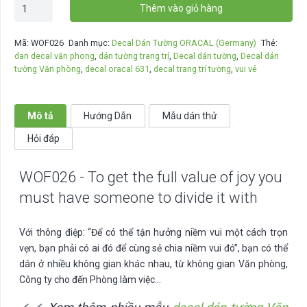
WOF026
Thêm vào giỏ hàng
-
To
Mã:
WOF026
Danh mục:
Decal Dán Tường ORACAL (Germany)
Thẻ:
get
dan decal văn phong
,
dán tường trang trí
,
Decal dán tường
,
Decal dán
the
tường Văn phòng
,
decal oracal 631
,
decal trang trí tường
,
vui vẻ
full
value
of
Mô tả
Hướng Dẫn
Mẫu dán thử
joy
Hỏi đáp
you
must
WOF026 - To get the full value of joy you
have
someone
must have someone to divide it with
to
divide
Với thông điệp: “Để có thể tận hưởng niềm vui một cách trọn
it
vẹn, bạn phải có ai đó để cùng sẻ chia niềm vui đó”, bạn có thể
with
dán ở nhiều không gian khác nhau, từ không gian Văn phòng,
số
Công ty cho đến Phòng làm việc…
lượng