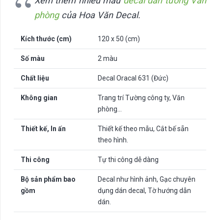
Xem thêm nhiều mẫu
decal dán tường Văn
phòng
của Hoa Văn Decal.
Kích thước (cm)
120 x 50 (cm)
Số màu
2 màu
Chất liệu
Decal Oracal 631 (Đức)
Không gian
Trang trí Tường công ty, Văn
phòng…
Thiết kế, In ấn
Thiết kế theo mẫu, Cắt bế sẵn
theo hình.
Thi công
Tự thi công dễ dàng
Bộ sản phẩm bao
Decal như hình ảnh, Gạc chuyên
gồm
dụng dán decal, Tờ hướng dẫn
dán.