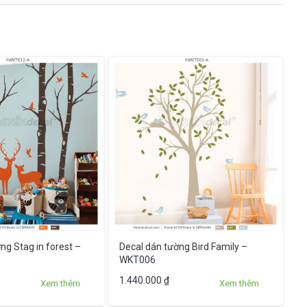
ng Stag in forest –
Decal dán tường Bird Family –
WKT006
Sản
1.440.000
₫
Xem thêm
Xem thêm
phẩm