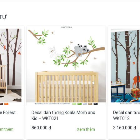
TỰ
e Forest
Decal dán tường Koala Mom and
Decal dán tườ
Kid – WKT021
WKT012
Sản
Sản
860.000
₫
3.160.000
₫
m thêm
Xem thêm
phẩm
phẩm