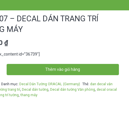
7 – DECAL DÁN TRANG TRÍ
G MÁY
00
₫
ck_content id=”36739″]
Thêm vào giỏ hàng
Danh mục:
Decal Dán Tường ORACAL (Germany)
Thẻ:
dan decal văn
ờng trang trí
,
Decal dán tường
,
Decal dán tường Văn phòng
,
decal oracal
ang trí tường
,
thang máy