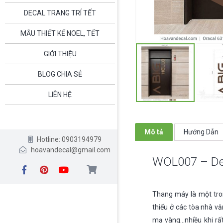
DECAL TRANG TRÍ TẾT
MẪU THIẾT KẾ NOEL, TẾT
GIỚI THIỆU
BLOG CHIA SẺ
LIÊN HỆ
Mô tả
Hướng Dẫn
Hotline: 0903194979
hoavandecal@gmail.com
WOL007 – Dec
Thang máy là một tron
thiếu ở các tòa nhà v
mạ vàng…nhiều khi rất