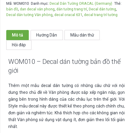
Mã:
WOM010
Danh mục:
Decal Dán Tường ORACAL (Germany)
Thẻ:
dán
bản đồ
,
dan decal văn phong
,
dán tường trang trí
,
Decal dán tường
,
tường
Decal dán tường Văn phòng
,
decal oracal 631
,
decal trang trí tường
bản
đồ
thế
Mô tả
Hướng Dẫn
Mẫu dán thử
giới
Hỏi đáp
số
lượng
WOM010 – Decal dán tường bản đồ thế
giới
Thêm một mẫu decal dán tường có những câu chữ với nội
dung theo chủ đề về Văn phòng được sắp xếp ngăn nắp, gọn
gàng bên trong hình dáng của các châu lục trên thế giới. Với
Style mẫu decal này được thiết kế theo phong cách chỉnh chu,
đơn giản và nghiêm túc. Khá thích hợp cho các không gian nội
thất Văn phòng sử dụng vật dụng ít, đơn giản theo lối tối giản
nhất.