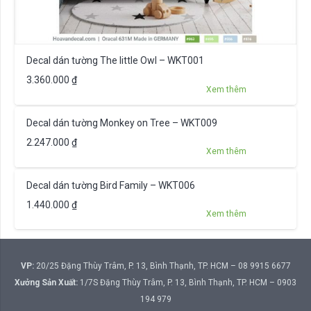
Decal dán tường The little Owl – WKT001
3.360.000
₫
Xem thêm
Decal dán tường Monkey on Tree – WKT009
2.247.000
₫
Xem thêm
Decal dán tường Bird Family – WKT006
1.440.000
₫
Xem thêm
VP:
20/25 Đặng Thùy Trâm, P. 13, Bình Thạnh, TP. HCM – 08 9915 6677
Xưởng Sản Xuất:
1/7S Đặng Thùy Trâm, P. 13, Bình Thạnh, TP. HCM – 0903
194 979