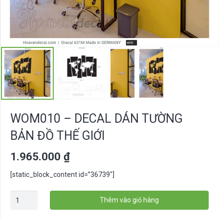
WOM010 – DECAL DÁN TƯỜNG
BẢN ĐỒ THẾ GIỚI
1.965.000
₫
[static_block_content id=”36739″]
WOM010
Thêm vào giỏ hàng
-
Decal