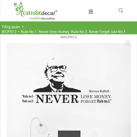
Tổng quan
WOP013 – Rule No.1: Never lose money. Rule No.2: Never forget rule No.1.