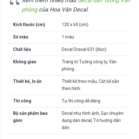
Xem thêm nhiều mẫu
decal dán tường Văn
phòng
của Hoa Văn Decal.
Kích thước (cm)
120 x 60 (cm)
Số màu
1 màu
Chất liệu
Decal Oracal 631 (Đức)
Không gian
Trang trí Tường công ty, Văn
phòng…
Thiết kế, In ấn
Thiết kế theo mẫu, Cắt bế sẵn
theo hình.
Thi công
Tự thi công dễ dàng
Bộ sản phẩm bao
Decal như hình ảnh, Gạc chuyên
gồm
dụng dán decal, Tờ hướng dẫn
dán.