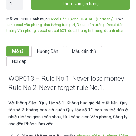
WOP013
Thêm vào giỏ hàng
-
Rule
Mã:
WOP013
Danh mục:
Decal Dán Tường ORACAL (Germany)
Thẻ:
No.1:
dan decal văn phong
,
dán tường trang trí
,
Decal dán tường
,
Decal dán
Never
tường Văn phòng
,
decal oracal 631
,
decal trang trí tường
,
doanh nhân
lose
money.
Rule
Mô tả
Hướng Dẫn
Mẫu dán thử
No.2:
Hỏi đáp
Never
forget
WOP013 – Rule No.1: Never lose money.
rule
No.1.
Rule No.2: Never forget rule No.1.
số
lượng
Với thông điệp: “
Quy tắc số 1: Không bao giờ để mất tiền. Quy
tắc số 2: Không bao giờ quên Quy tắc số 1.
“, bạn có thể dán ở
nhiều không gian khác nhau, từ không gian Văn phòng, Công ty
cho đến Phòng làm việc…