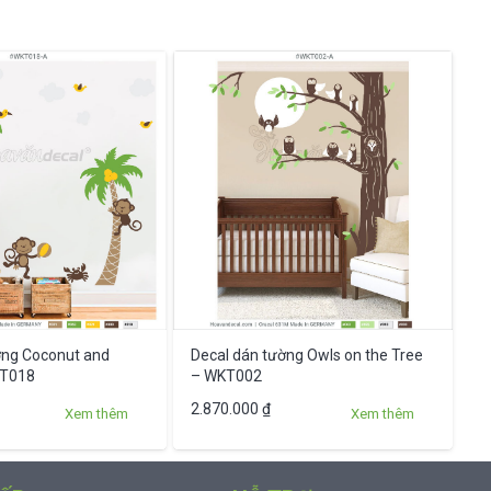
ờng Coconut and
Decal dán tường Owls on the Tree
KT018
– WKT002
Sản
2.870.000
₫
Xem thêm
Xem thêm
phẩm
này