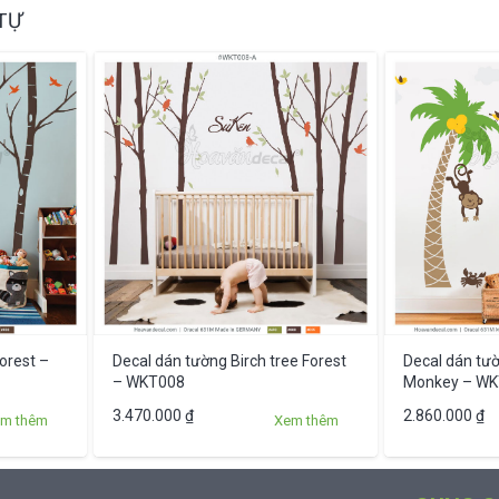
TỰ
orest –
Decal dán tường Birch tree Forest
Decal dán tư
– WKT008
Monkey – W
Sản
Sản
3.470.000
₫
2.860.000
₫
m thêm
Xem thêm
phẩm
phẩm
này
này