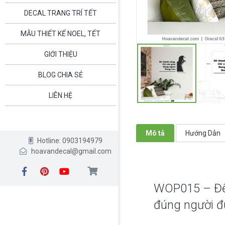
DECAL TRANG TRÍ TẾT
MẪU THIẾT KẾ NOEL, TẾT
GIỚI THIỆU
BLOG CHIA SẺ
LIÊN HỆ
Mô tả
Hướng Dẫn
Hotline: 0903194979
hoavandecal@gmail.com
WOP015 – Để 
đúng người đ