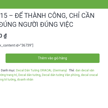
15 – ĐỂ THÀNH CÔNG, CHỈ CẦN
 ĐÚNG NGƯỜI ĐÚNG VIỆC
00
₫
ck_content id=”36739″]
Thêm vào giỏ hàng
Danh mục:
Decal Dán Tường ORACAL (Germany)
Thẻ:
dan decal văn
ờng trang trí
,
Decal dán tường
,
Decal dán tường Văn phòng
,
decal oracal
ang trí tường
,
doanh nhân