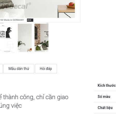
người
đúng
việc
số
lượng
Mẫu dán thử
Hỏi đáp
Kích thước
thành công, chỉ cần giao
Số màu
úng việc
Chất liệu