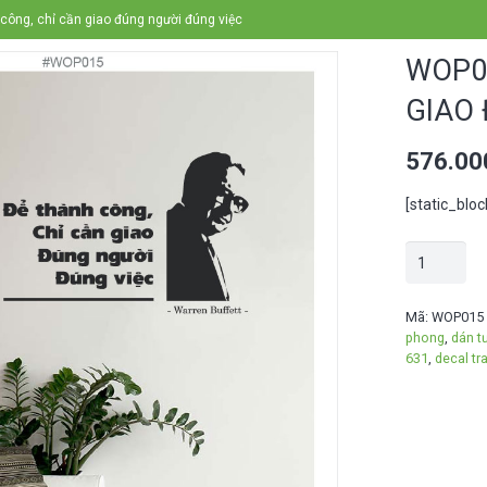
ông, chỉ cần giao đúng người đúng việc
WOP0
GIAO
576.0
[static_blo
WOP015
-
Để
Mã:
WOP015
phong
,
dán tư
thành
631
,
decal tr
công,
chỉ
cần
giao
đúng