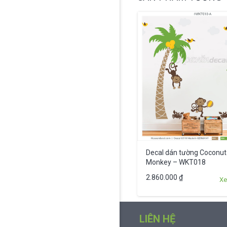
Decal dán tường Coconut
Monkey – WKT018
2.860.000
₫
Xe
LIÊN HỆ