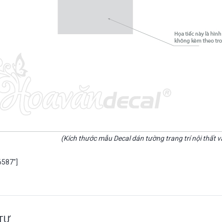
(Kích thước mẫu Decal dán tường trang trí nội thất 
6587″]
TỰ