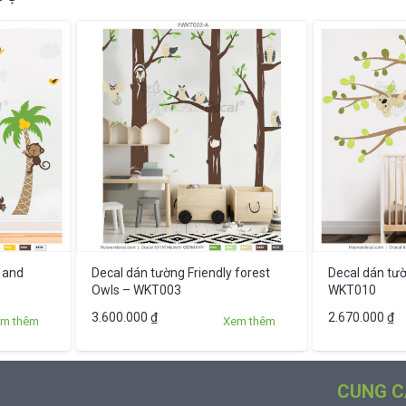
 and
Decal dán tường Friendly forest
Decal dán tườ
Owls – WKT003
WKT010
Sản
Sản
3.600.000
₫
2.670.000
₫
m thêm
Xem thêm
phẩm
phẩm
này
này
có
có
CUNG C