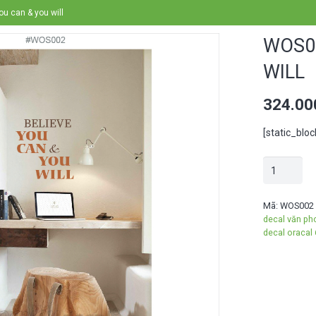
u can & you will
WOS00
WILL
324.0
[static_blo
WOS002
-
Believe
Mã:
WOS002
decal văn ph
you
decal oracal
can
&
you
will
số