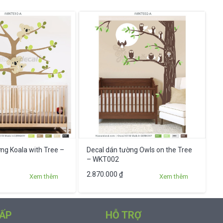
ng Koala with Tree –
Decal dán tường Owls on the Tree
– WKT002
Sản
2.870.000
₫
Xem thêm
Xem thêm
phẩm
này
có
ẤP
HỖ TRỢ