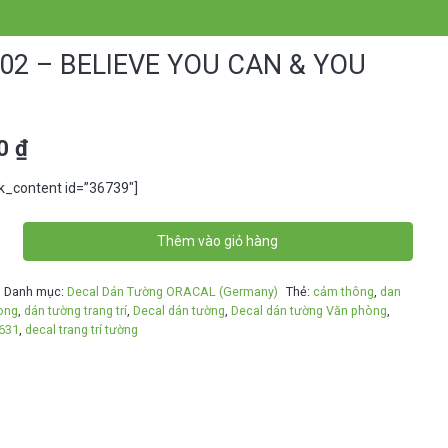
2 – BELIEVE YOU CAN & YOU
00
₫
ck_content id=”36739″]
Thêm vào giỏ hàng
Danh mục:
Decal Dán Tường ORACAL (Germany)
Thẻ:
cảm thông
,
dan
ong
,
dán tường trang trí
,
Decal dán tường
,
Decal dán tường Văn phòng
,
 631
,
decal trang trí tường