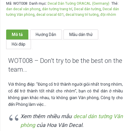
Mã:
WOT008
Danh mục:
Decal Dán Tường ORACAL (Germany)
Thẻ:
try
dan decal văn phong
,
dán tường trang trí
,
Decal dán tường
,
Decal dán
to
tường Văn phòng
,
decal oracal 631
,
decal trang trí tường
,
đội nhóm
be
the
best
Mô tả
Hướng Dẫn
Mẫu dán thử
on
Hỏi đáp
the
team...
WOT008 – Don’t try to be the best on the
số
lượng
team…
Với thông điệp: “
Đừng cố trở thành người giỏi nhất trong nhóm,
cố để trở thành tốt nhất cho nhóm
“, bạn có thể dán ở nhiều
không gian khác nhau, từ không gian Văn phòng, Công ty cho
đến Phòng làm việc…
Xem thêm nhiều mẫu
decal dán tường Văn
phòng
của Hoa Văn Decal.