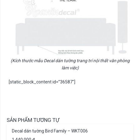
(Kích thước mẫu Decal dán tường trang trí nội thất văn phòng
làm việc)
[static_block_content id=”36587″]
SẢN PHẨM TƯƠNG TỰ
Decal dán tường Bird Family – WKT006
1.440.000
₫