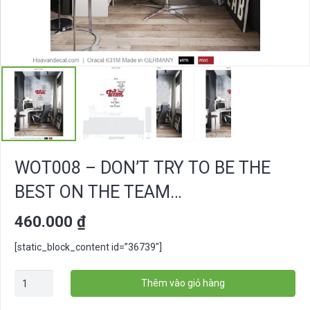
WOT008 – DON’T TRY TO BE THE
BEST ON THE TEAM…
460.000
₫
[static_block_content id=”36739″]
WOT008
Thêm vào giỏ hàng
-
Don't