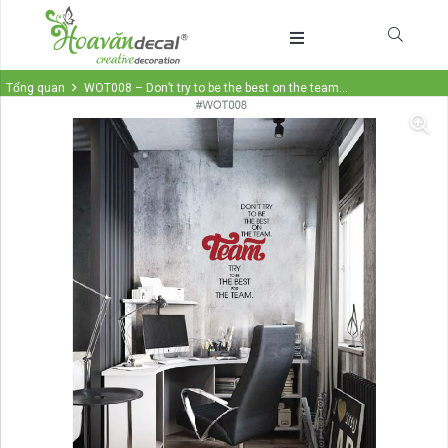
Tổng quan
WOT008 – Don’t try to be the best on the team…