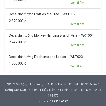
Xem thêm
Decal dán tường Owls on the Tree – WKT002
2.870.000
₫
Xem thêm
Decal dán tường Monkey Hanging Branch Vine – WKT004
2.247.000
₫
Xem thêm
Decal dán tường Elephants and Leaves – WKT023
1.760.000
₫
Xem thêm
VP:
20/25 Đặng Thùy Trâm, P. 13, Bình Thạnh, TP. HCM – 08 9915 6677
Xưởng Sản Xuất:
1/7S Đặng Thùy Trâm, P. 13, Bình Thạnh, TP. HCM – 0903
194 979
Hotline:
08 9915 6677