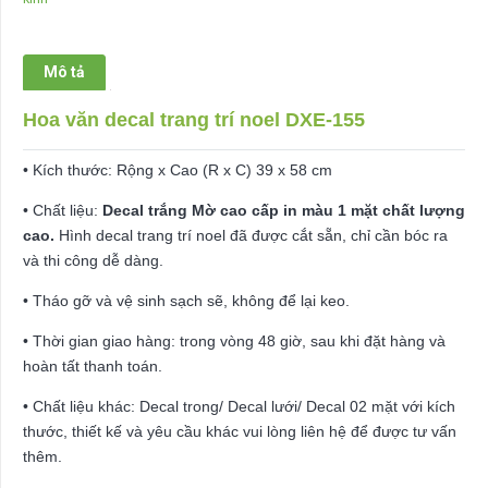
DXE-
155
số
Mô tả
lượng
Hoa văn decal trang trí noel DXE-155
• Kích thước: Rộng x Cao (R x C) 39 x 58 cm
• Chất liệu:
Decal trắng Mờ cao cấp in màu 1 mặt chất lượng
cao.
Hình decal trang trí noel đã được cắt sẵn, chỉ cần bóc ra
và thi công dễ dàng.
• Tháo gỡ và vệ sinh sạch sẽ, không để lại keo.
• Thời gian giao hàng: trong vòng 48 giờ, sau khi đặt hàng và
hoàn tất thanh toán.
• Chất liệu khác: Decal trong/ Decal lưới/ Decal 02 mặt với kích
thước, thiết kế và yêu cầu khác vui lòng liên hệ để được tư vấn
thêm.