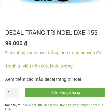
DECAL TRANG TRÍ NOEL DXE-155
99.000
₫
Dây thông xanh tuyết trắng, hoa trạng nguyên đỏ
Tranh trí viền trên cửa kính, tường
Xem thêm các mẫu decal trang trí noel
Decal
Thêm vào giỏ hàng
trang
trí
Danh mục:
Decal Noel
Thẻ:
decal noel
,
trạng nguyên
,
trang trí noel cửa
noel
kính