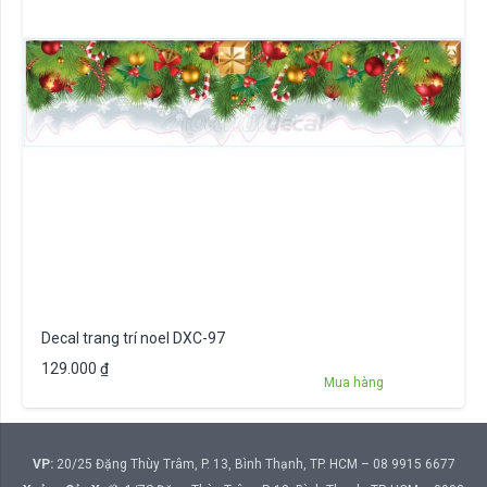
Decal trang trí noel DXC-97
129.000
₫
Mua hàng
VP:
20/25 Đặng Thùy Trâm, P. 13, Bình Thạnh, TP. HCM – 08 9915 6677