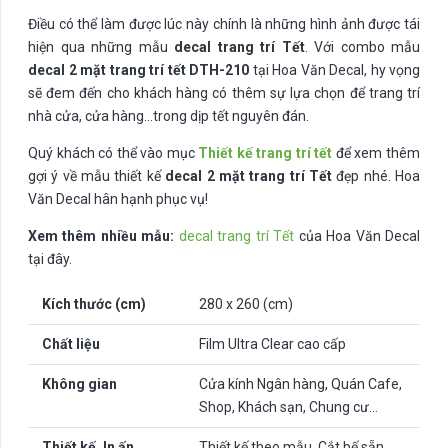
Điều có thể làm được lúc này chính là những hình ảnh được tái
hiện qua những mẫu
decal trang trí Tết
. Với combo mẫu
decal 2 mặt trang trí tết DTH-210
tại Hoa Văn Decal, hy vọng
sẽ đem đến cho khách hàng có thêm sự lựa chọn để trang trí
nhà cửa, cửa hàng…trong dịp tết nguyên đán.
Quý khách có thể vào mục
Thiết kế trang trí tết
để xem thêm
gợi ý về mẫu thiết kế
decal 2 mặt trang trí Tết
đẹp nhé. Hoa
Văn Decal hân hạnh phục vụ!
Xem thêm nhiều mẫu:
decal trang trí Tết
của Hoa Văn Decal
tại đây.
Kích thước (cm)
280 x 260 (cm)
Chất liệu
Film Ultra Clear cao cấp
Không gian
Cửa kính Ngân hàng, Quán Cafe,
Shop, Khách sạn, Chung cư…
Thiết kế, In ấn
Thiết kế theo mẫu, Cắt bế sẵn