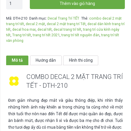
Combo
Thêm vào giỏ hàng
decal
2
Mã:
DTH-210
Danh mục:
Decal Trang Trí TẾT
Thẻ:
combo decal 2 mặt
mặt
trang trí tết
,
decal 2 mặt
,
decal 2 mặt trang trí Tết
,
decal dán kính trang trí
trang
tết
,
decal hoa mai
,
decal tết
,
decal trang trí tết
,
trang trí cửa kính ngày
trí
tết
,
Trang trí tết
,
trang trí tết 2021
,
trang trí tết nguyên đán
,
trang trí tết
văn phòng
Tết
-
DTH-
Mô tả
Hướng dẫn
Hình thi công
210
số
lượng
COMBO DECAL 2 MẶT TRANG TRÍ
TẾT - DTH-210
Đơn giản nhưng đẹp mắt và giàu thông điệp, khi nhìn thấy
những hình ảnh này khiến ai trong chúng ta cũng nhớ về một
thời tuổi thơ nôn nao đến Tết để được mặc quần áo đẹp, được
ăn bánh mứt, được nhận lì xì và được ba mẹ cho đi chơi. Tuổi
thơ tươi đẹp ấy dù có mua bằng tiền vẫn không thể trở về được.