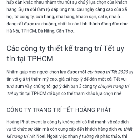
hấp dẫn khác nhau nhằm thu hút sự chú ý lựa chọn của khách
hàng. Sự ra đời rầm rộ đáp ứng nhu cầu ngày càng cao của xã
hội, từ công ty, cửa hàng, nhà hàng, khách sạn, café, nhà ở….
đang rất được ưa chuộng, nhất là các tỉnh thành đông đúc như
Hà Nội, TPHCM, Đà Nẵng, Cần Thơ,…
Các công ty thiết kế trang trí Tết uy
tín tại TPHCM
Nhằm giúp mọi người chọn lựa được một
cty trang trí Tết 2020
uy
tín với giá trị thẩm mỹ cao, giá cả hợp lý để đón một cái Tết vui
tươi sum vầy, chúng tôi gợi ý đến bạn 3 công ty
chuyên trang trí
Tết
uy tín tại TPHCM để bạn có thể tham khảo lựa chọn nhé.
CÔNG TY TRANG TRÍ TẾT HOÀNG PHÁT
Hoàng Phát event là công ty không chỉ có thế mạnh về các dịch
vụ tổ chức sự kiện mà còn cung cấp đến khách hàng dịch vụ
thiết
kế trang trí Tết
, Noel. Ngoài việc nhận ý tưởng và phác thảo, thi