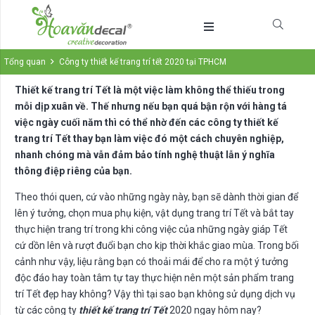
Tổng quan
Công ty thiết kế trang trí tết 2020 tại TPHCM
Thiết kế trang trí Tết là một việc làm không thể thiếu trong
mỗi dịp xuân về. Thế nhưng nếu bạn quá bận rộn với hàng tá
việc ngày cuối năm thì có thể nhờ đến các công ty thiết kế
trang trí Tết thay bạn làm việc đó một cách chuyên nghiệp,
nhanh chóng mà vẫn đảm bảo tính nghệ thuật lẫn ý nghĩa
thông điệp riêng của bạn.
Theo thói quen, cứ vào những ngày này, bạn sẽ dành thời gian để
lên ý tưởng, chọn mua phụ kiện, vật dụng trang trí Tết và bắt tay
thực hiện trang trí trong khi công việc của những ngày giáp Tết
cứ dồn lên và rượt đuổi bạn cho kịp thời khắc giao mùa. Trong bối
cảnh như vậy, liệu rằng bạn có thoải mái để cho ra một ý tưởng
độc đáo hay toàn tâm tự tay thực hiện nên một sản phẩm trang
trí Tết đẹp hay không? Vậy thì tại sao bạn không sử dụng dịch vụ
từ các công ty
thiết kế trang trí Tết
2020 ngay hôm nay?