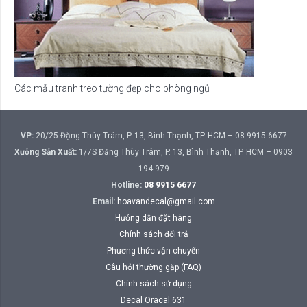
Các mẫu tranh treo tường đẹp cho phòng ngủ
VP:
20/25 Đặng Thùy Trâm, P. 13, Bình Thạnh, TP. HCM – 08 9915 6677
Xưởng Sản Xuất:
1/7S Đặng Thùy Trâm, P. 13, Bình Thạnh, TP. HCM – 0903
194 979
Hotline:
08 9915 6677
Email:
hoavandecal@gmail.com
Hướng dẫn đặt hàng
Chính sách đổi trả
Phương thức vận chuyển
Câu hỏi thường gặp (FAQ)
Chính sách sử dụng
Decal Oracal 631