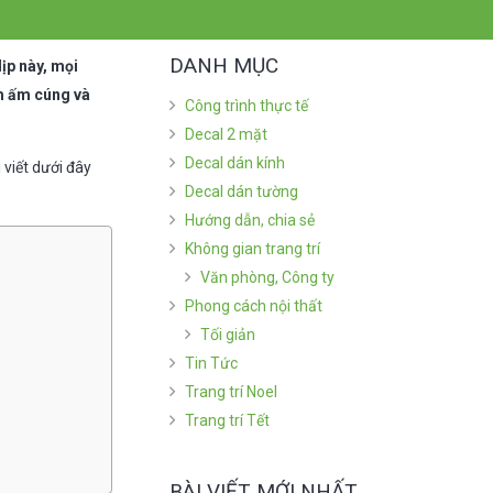
DANH MỤC
ịp này, mọi
êm ấm cúng và
Công trình thực tế
Decal 2 mặt
Decal dán kính
viết dưới đây
Decal dán tường
Hướng dẫn, chia sẻ
Không gian trang trí
Văn phòng, Công ty
Phong cách nội thất
Tối giản
Tin Tức
Trang trí Noel
Trang trí Tết
BÀI VIẾT MỚI NHẤT