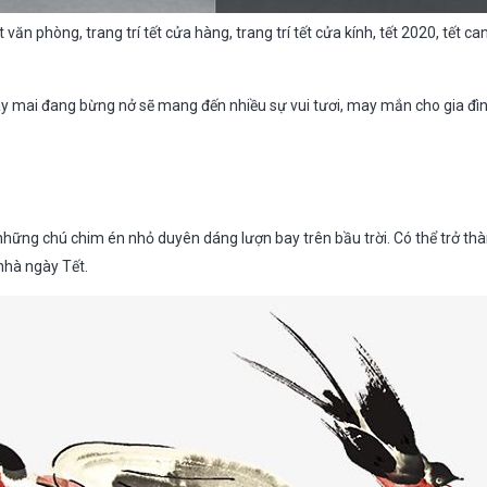
ết văn phòng, trang trí tết cửa hàng, trang trí tết cửa kính, tết 2020, tết can
ây mai đang bừng nở sẽ mang đến nhiều sự vui tươi, may mắn cho gia đ
những chú chim én nhỏ duyên dáng lượn bay trên bầu trời. Có thể trở thà
 nhà ngày Tết.