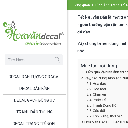
Tổng quan
Hình Ảnh Trang Trí T
Tết Nguyên Đán là một tron
người thường bận rộn tìm k
đủ đầy.
Vậy chúng ta nên dùng
hình
nhé.
Mục lục nội dung
Điểm qua về hình ảnh trang
DECAL DÁN TƯỜNG ORACAL
Vậy, nên dùng hình ảnh tra
Hoa đào
DECAL DÁN KÍNH
Hoa mai
Chim én
DECAL GẠCH BÔNG UV
Pháo Tết
Tranh Đông Hồ
Câu đối
TRANH DÁN TƯỜNG
Thỏi vàng, thỏi bạc
Hoa Văn Decal – Decal 2 m
DECAL TRANG TRÍ NOEL