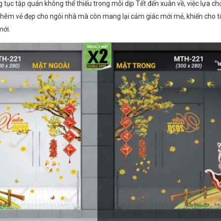
ục tập quán không thể thiếu trong mỗi dịp Tết đến xuân về, việc lựa chọ
thêm vẻ đẹp cho ngôi nhà mà còn mang lại cảm giác mới mẻ, khiến cho 
mới.