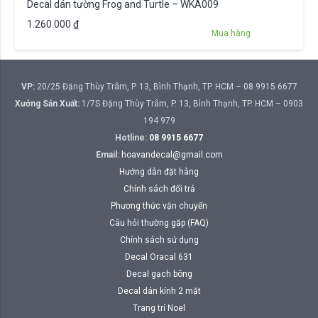
Decal dán tường Frog and Turtle – WKA009
1.260.000
₫
Mua hàng
VP:
20/25 Đặng Thùy Trâm, P. 13, Bình Thạnh, TP. HCM – 08 9915 6677
Xưởng Sản Xuất:
1/7S Đặng Thùy Trâm, P. 13, Bình Thạnh, TP. HCM – 0903
194 979
Hotline:
08 9915 6677
Email:
hoavandecal@gmail.com
Hướng dẫn đặt hàng
Chính sách đổi trả
Phương thức vận chuyển
Câu hỏi thường gặp (FAQ)
Chính sách sử dụng
Decal Oracal 631
Decal gạch bông
Decal dán kính 2 mặt
Trang trí Noel