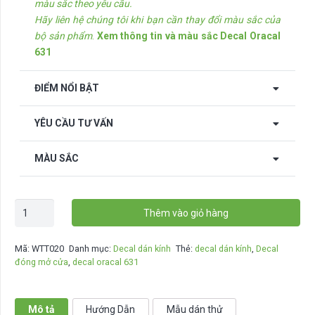
màu sắc theo yêu cầu.
Hãy liên hệ chúng tôi khi bạn cần thay đổi màu sắc của
bộ sản phẩm
.
Xem thông tin và màu sắc Decal Oracal
631
ĐIỂM NỔI BẬT
YÊU CẦU TƯ VẤN
MÀU SẮC
Decal
Thêm vào giỏ hàng
dán
kính
Mã:
WTT020
Danh mục:
Decal dán kính
Thẻ:
decal dán kính
,
Decal
Have
đóng mở cửa
,
decal oracal 631
A
Nice
Day
Mô tả
Hướng Dẫn
Mẫu dán thử