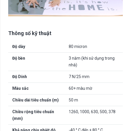
Thông số kỹ thuật
Độ dày
80 micron
Độ bền
3 năm (khi sử dụng trong
nhà)
Độ Dính
7 N/25 mm
Màu sắc
60+ màu mờ
Chiều dài tiêu chuẩn (m)
50 m
Chiều rộng tiêu chuẩn
1260, 1000, 630, 500, 378
(mm)
Khả năng chịu nhiệt độ
-40 ° C đến + 80 ° C