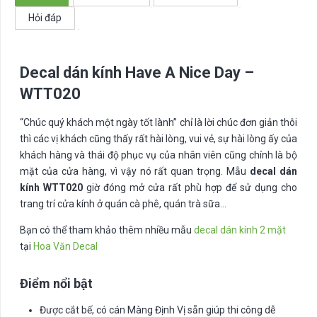
-
Hỏi đáp
WTT020
số
lượng
Decal dán kính Have A Nice Day –
WTT020
“Chúc quý khách một ngày tốt lành” chỉ là lời chúc đơn giản thôi
thì các vị khách cũng thấy rất hài lòng, vui vẻ, sự hài lòng ấy của
khách hàng và thái độ phục vụ của nhân viên cũng chính là bộ
mặt của cửa hàng, vì vậy nó rất quan trọng. Mẫu
decal dán
kính WTT020
giờ đóng mở cửa rất phù hợp để sử dụng cho
trang trí cửa kính ở quán cà phê, quán trà sữa…
Bạn có thể tham khảo thêm nhiều mẫu
decal dán kính 2 mặt
tại
Hoa Văn Decal
Điểm nổi bật
Được cắt bế, có cán Màng Định Vị sẵn giúp thi công dễ