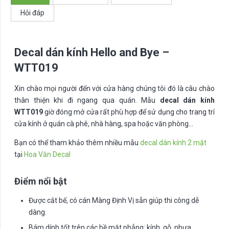
WTT019
Hỏi đáp
số
lượng
Decal dán kính Hello and Bye –
WTT019
Xin chào mọi người đến với cửa hàng chúng tôi đó là câu chào
thân thiện khi đi ngang qua quán. Mẫu
decal dán kính
WTT019
giờ đóng mở cửa rất phù hợp để sử dụng cho trang trí
cửa kính ở quán cà phê, nhà hàng, spa hoặc văn phòng…
Bạn có thể tham khảo thêm nhiều mẫu
decal dán kính 2 mặt
tại
Hoa Văn Decal
Điểm nổi bật
Được cắt bế, có cán Màng Định Vị sẵn giúp thi công dễ
dàng.
Bám dính tốt trên các bề mặt phẳng: kính, gỗ, nhựa,