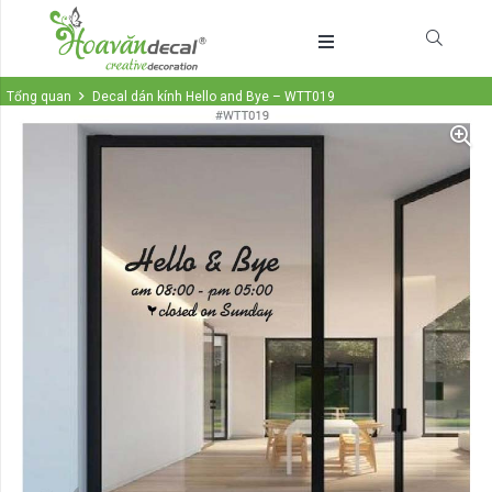
Tổng quan
Decal dán kính Hello and Bye – WTT019