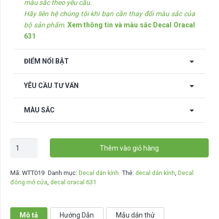
màu sắc theo yêu cầu.
Hãy liên hệ chúng tôi khi bạn cần thay đổi màu sắc của
bộ sản phẩm
.
Xem thông tin và màu sắc Decal Oracal
631
ĐIỂM NỔI BẬT
YÊU CẦU TƯ VẤN
MÀU SẮC
Decal
Thêm vào giỏ hàng
dán
kính
Mã:
WTT019
Danh mục:
Decal dán kính
Thẻ:
decal dán kính
,
Decal
Hello
đóng mở cửa
,
decal oracal 631
and
Bye
-
Mô tả
Hướng Dẫn
Mẫu dán thử