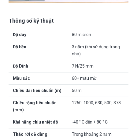
Thông số kỹ thuật
Độ dày
80 micron
Độ bền
3 năm (khi sử dụng trong
nhà)
Độ Dính
7 N/25 mm
Màu sắc
60+ màu mờ
Chiều dài tiêu chuẩn (m)
50 m
Chiều rộng tiêu chuẩn
1260, 1000, 630, 500, 378
(mm)
Khả năng chịu nhiệt độ
-40 ° C đến + 80 ° C
Tháo rời dễ dàng
Trong khoảng 2 năm