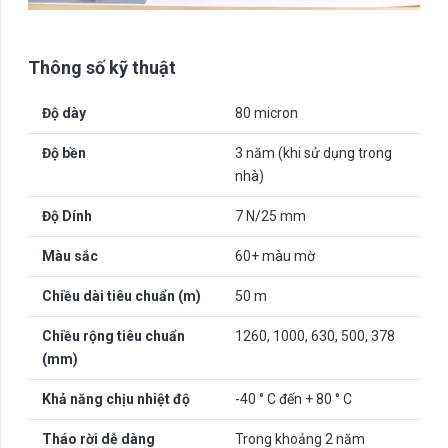
Thông số kỹ thuật
Độ dày
80 micron
Độ bền
3 năm (khi sử dụng trong
nhà)
Độ Dính
7 N/25 mm
Màu sắc
60+ màu mờ
Chiều dài tiêu chuẩn (m)
50 m
Chiều rộng tiêu chuẩn
1260, 1000, 630, 500, 378
(mm)
Khả năng chịu nhiệt độ
-40 ° C đến + 80 ° C
Tháo rời dễ dàng
Trong khoảng 2 năm