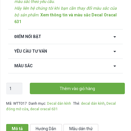
màu sắc theo yêu cầu.
Hãy liên hệ chúng tôi khi bạn cần thay đổi màu sắc của
bộ sản phẩm
.
Xem thông tin và màu sắc Decal Oracal
631
ĐIỂM NỔI BẬT
YÊU CẦU TƯ VẤN
MÀU SẮC
Decal
Thêm vào giỏ hàng
dán
kính
Mã:
WTT017
Danh mục:
Decal dán kính
Thẻ:
decal dán kính
,
Decal
Opening
đóng mở cửa
,
decal oracal 631
Hours
-
WTT017
Mô tả
Hướng Dẫn
Mẫu dán thử