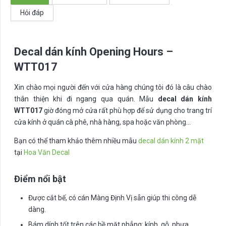
số
Hỏi đáp
lượng
Decal dán kính Opening Hours –
WTT017
Xin chào mọi người đến với cửa hàng chúng tôi đó là câu chào
thân thiện khi đi ngang qua quán. Mẫu
decal dán kính
WTT017
giờ đóng mở cửa rất phù hợp để sử dụng cho trang trí
cửa kính ở quán cà phê, nhà hàng, spa hoặc văn phòng…
Bạn có thể tham khảo thêm nhiều mẫu
decal dán kính 2 mặt
tại
Hoa Văn Decal
Điểm nổi bật
Được cắt bế, có cán Màng Định Vị sẵn giúp thi công dễ
dàng.
Bám dính tốt trên các bề mặt phẳng: kính, gỗ, nhựa,