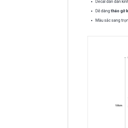
Decal dán dán kính
Dễ dàng
tháo gỡ 
Màu sắc sang trọn