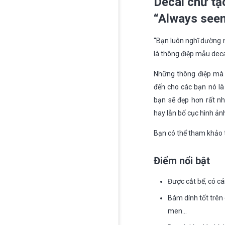
Decal chữ t
“Always seems
“Bạn luôn nghĩ dường n
là thông điệp mẫu deca
Những thông điệp m
đến cho các bạn nó là
bạn sẽ đẹp hơn rất n
hay lẫn bố cục hình ản
Bạn có thể tham khảo
Điểm nổi bật
Được cắt bế, có cá
Bám dính tốt trên 
men…