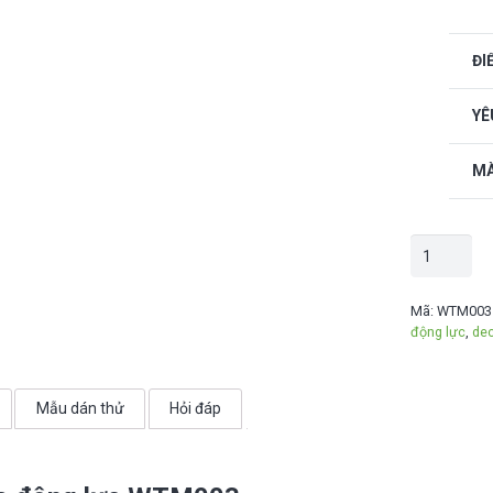
ĐI
YÊ
MÀ
Decal
chữ
tạo
Mã:
WTM003
động lực
,
dec
động
lực
"Impossible..
Mẫu dán thử
Hỏi đáp
-
WTM003
số