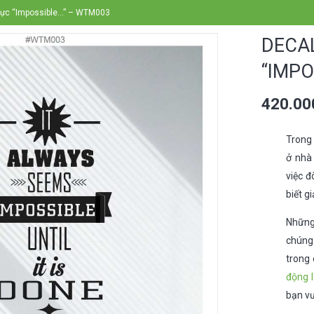
 lực “Impossible…” – WTM003
DECA
“IMPO
420.0
Trong
ở nhà
việc đ
biết g
Những 
chúng 
trong 
động 
bạn vư