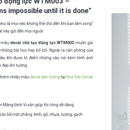
ạo động lực WTM003 –
lượng
 impossible until it is done”
hư là mọi việc không thể cho đến khi bạn làm xong”
l này gửi đến mọi người.
à mẫu
decal chữ tạo động lực WTM003
muốn gửi
 những bài học hay bổ ích. Ngoài ra căn phòng của
hiều khi được tô điểm những câu nói kèm hình ảnh
h đẹp lên tường.
 thêm nhiều mẫu
decal dán tường
tại
Hoa Văn Decal
n Màng Định Vị sẵn giúp thi công dễ dàng.
các bề mặt phẳng: kính, gỗ, nhựa, tường, gạch