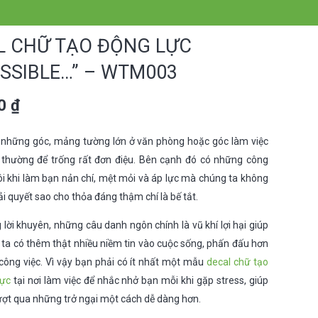
L CHỮ TẠO ĐỘNG LỰC
SSIBLE…” – WTM003
00
₫
 những góc, mảng tường lớn ở văn phòng hoặc góc làm việc
 thường để trống rất đơn điệu. Bên cạnh đó có những công
ôi khi làm bạn nản chí, mệt mỏi và áp lực mà chúng ta không
iải quyết sao cho thỏa đáng thậm chí là bế tắt.
lời khuyên, những câu danh ngôn chính là vũ khí lợi hại giúp
ta có thêm thật nhiều niềm tin vào cuộc sống, phấn đấu hơn
công việc. Vì vậy bạn phải có ít nhất một mẫu
decal chữ tạo
lực
tại nơi làm việc để nhắc nhở bạn mỗi khi gặp stress, giúp
ợt qua những trở ngại một cách dễ dàng hơn.