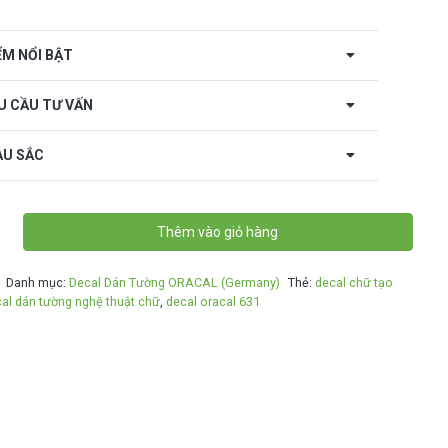
ỂM NỔI BẬT
U CẦU TƯ VẤN
U SẮC
Thêm vào giỏ hàng
Danh mục:
Decal Dán Tường ORACAL (Germany)
Thẻ:
decal chữ tạo
al dán tường nghệ thuật chữ
,
decal oracal 631
."