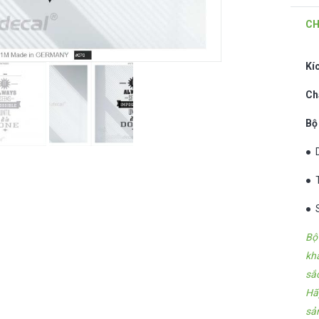
CH
Kí
Ch
Bộ
● 
● 
● 
Bộ
kh
sắ
Hã
sả