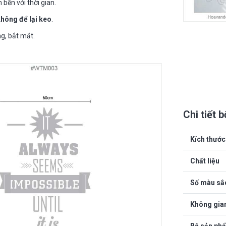
 bền với thời gian.
không để lại keo
.
g, bắt mắt.
Chi tiết 
Kích thước
Chất liệu
Số màu sắ
Không gia