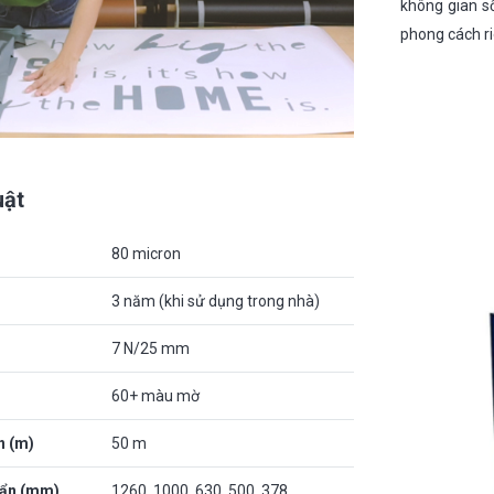
không gian s
phong cách ri
uật
80 micron
3 năm (khi sử dụng trong nhà)
7 N/25 mm
60+ màu mờ
n (m)
50 m
uẩn (mm)
1260, 1000, 630, 500, 378