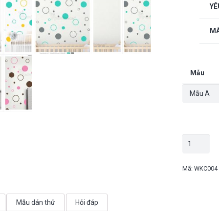
YÊ
MÀ
Mẫu
Decal
confetti
dán
Mã:
WKC004
tường
-
Mẫu dán thử
Hỏi đáp
WKC004
số