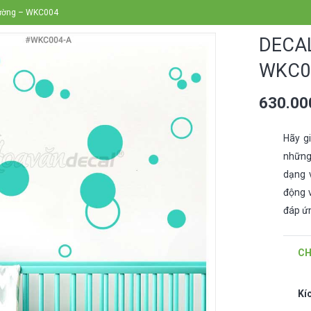
 tường – WKC004
DECA
WKC0
630.0
Hãy g
những 
dạng 
động v
đáp ứn
CH
Kí