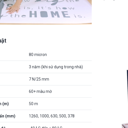
uật
80 micron
3 năm (khi sử dụng trong nhà)
7 N/25 mm
60+ màu mờ
n (m)
50 m
uẩn (mm)
1260, 1000, 630, 500, 378