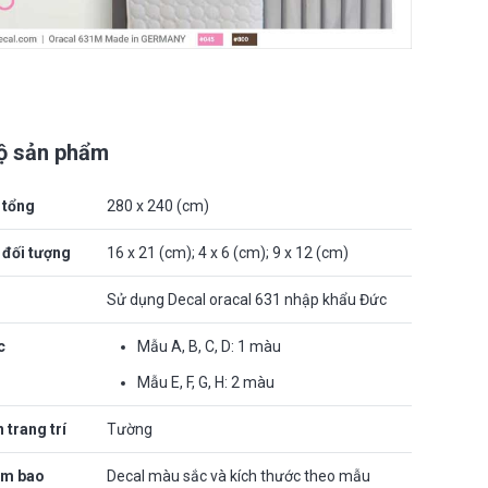
bộ sản phẩm
 tổng
280 x 240 (cm)
 đối tượng
16 x 21 (cm); 4 x 6 (cm); 9 x 12 (cm)
Sử dụng Decal oracal 631 nhập khẩu Đức
c
Mẫu A, B, C, D: 1 màu
Mẫu E, F, G, H: 2 màu
 trang trí
Tường
ẩm bao
Decal màu sắc và kích thước theo mẫu