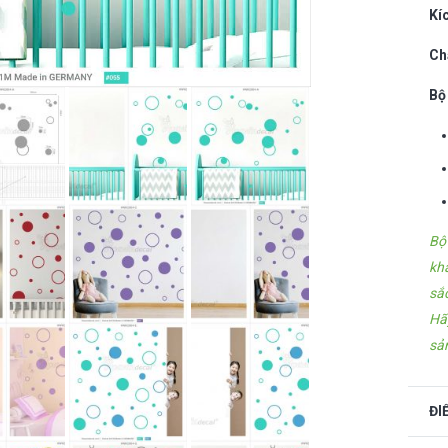
Kí
Ch
Bộ
Bộ
kh
sắ
Hã
sả
ĐI