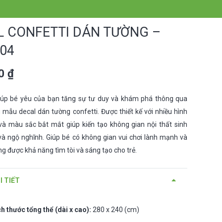
L CONFETTI DÁN TƯỜNG –
04
00
₫
iúp bé yêu của bạn tăng sự tư duy và khám phá thông qua
mẫu decal dán tường confetti. Được thiết kế với nhiều hình
và màu sắc bắt mắt giúp kiến tạo không gian nội thất sinh
à ngộ nghĩnh. Giúp bé có không gian vui chơi lành mạnh và
g được khả năng tìm tòi và sáng tạo cho trẻ.
I TIẾT
ch thước tổng thể (dài x cao):
280 x 240 (cm)