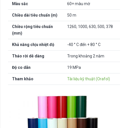
Màu sắc
60+ màu mờ
Chiều dài tiêu chuẩn (m)
50 m
Chiều rộng tiêu chuẩn
1260, 1000, 630, 500, 378
(mm)
Khả năng chịu nhiệt độ
-40 ° C đến + 80 ° C
Tháo rời dễ dàng
Trong khoảng 2 năm
Độ co dãn
19 MPa
Tham khảo
Tài liệu kỹ thuật (Orafol)