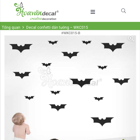
Tổng quan
Decal confetti dán tường – WKC015