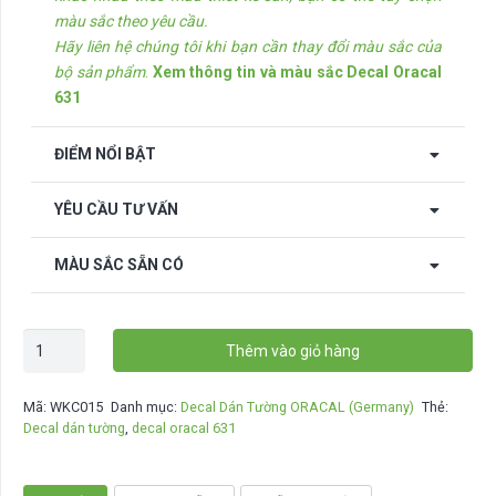
màu sắc theo yêu cầu.
Hãy liên hệ chúng tôi khi bạn cần thay đổi màu sắc của
bộ sản phẩm
.
Xem thông tin và màu sắc Decal Oracal
631
ĐIỂM NỔI BẬT
YÊU CẦU TƯ VẤN
MÀU SẮC SẴN CÓ
Decal
Thêm vào giỏ hàng
confetti
dán
Mã:
WKC015
Danh mục:
Decal Dán Tường ORACAL (Germany)
Thẻ:
tường
Decal dán tường
,
decal oracal 631
-
WKC015
số