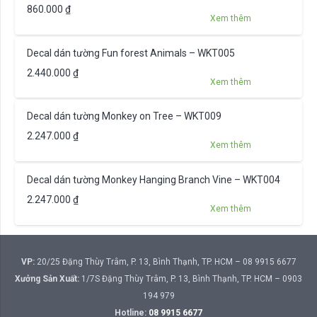
860.000
₫
Xem thêm
Decal dán tường Fun forest Animals – WKT005
2.440.000
₫
Xem thêm
Decal dán tường Monkey on Tree – WKT009
2.247.000
₫
Xem thêm
Decal dán tường Monkey Hanging Branch Vine – WKT004
2.247.000
₫
Xem thêm
VP:
20/25 Đặng Thùy Trâm, P. 13, Bình Thạnh, TP. HCM – 08 9915 6677
Xưởng Sản Xuất:
1/7S Đặng Thùy Trâm, P. 13, Bình Thạnh, TP. HCM – 0903
194 979
Hotline:
08 9915 6677