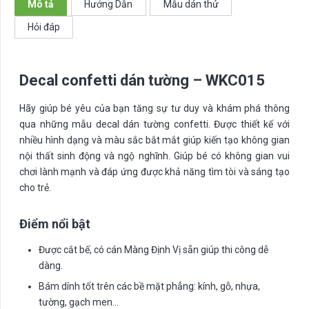
Mô tả
Hướng Dẫn
Mẫu dán thử
lượng
Hỏi đáp
Decal confetti dán tường – WKC015
Hãy giúp bé yêu của bạn tăng sự tư duy và khám phá thông
qua những mẫu decal dán tường confetti. Được thiết kế với
nhiều hình dạng và màu sắc bắt mắt giúp kiến tạo không gian
nội thất sinh động và ngộ nghĩnh. Giúp bé có không gian vui
chơi lành mạnh và đáp ứng được khả năng tìm tòi và sáng tạo
cho trẻ.
Điểm nổi bật
Được cắt bế, có cán Màng Định Vị sẵn giúp thi công dễ
dàng.
Bám dính tốt trên các bề mặt phẳng: kính, gỗ, nhựa,
tường, gạch men…