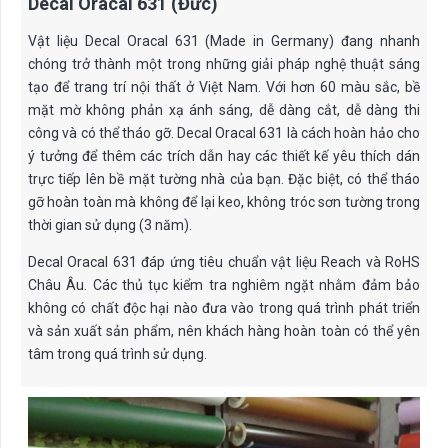
Decal Oracal 631 (Đức)
Vật liệu Decal Oracal 631 (Made in Germany) đang nhanh
chóng trở thành một trong những giải pháp nghệ thuật sáng
tạo để trang trí nội thất ở Việt Nam. Với hơn 60 màu sắc, bề
mặt mờ không phản xạ ánh sáng, dễ dàng cắt, dễ dàng thi
công và có thể tháo gỡ. Decal Oracal 631 là cách hoàn hảo cho
ý tưởng để thêm các trích dẫn hay các thiết kế yêu thích dán
trực tiếp lên bề mặt tường nhà của bạn. Đặc biệt, có thể tháo
gỡ hoàn toàn mà không để lại keo, không tróc sơn tường trong
thời gian sử dụng (3 năm).
Decal Oracal 631 đáp ứng tiêu chuẩn vật liệu Reach và RoHS
Châu Âu. Các thủ tục kiểm tra nghiêm ngặt nhằm đảm bảo
không có chất độc hại nào đưa vào trong quá trình phát triển
và sản xuất sản phẩm, nên khách hàng hoàn toàn có thể yên
tâm trong quá trình sử dụng.