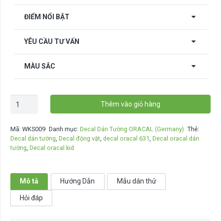
ĐIỂM NỔI BẬT
YÊU CẦU TƯ VẤN
MÀU SẮC
Decal
Thêm vào giỏ hàng
dán
tường
Mã:
WKS009
Danh mục:
Decal Dán Tường ORACAL (Germany)
Thẻ:
Love
Decal dán tường
,
Decal động vật
,
decal oracal 631
,
Decal oracal dán
Song
tường
,
Decal oracal kid
of
Birds
-
Mô tả
Hướng Dẫn
Mẫu dán thử
WKS009
Hỏi đáp
số
lượng