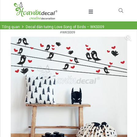
Tổng quan
Decal dán tường Love Song of Birds – WKS009