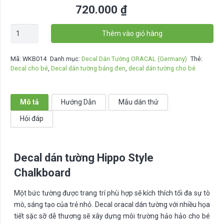
720.000
₫
Decal
Thêm vào giỏ hàng
dán
tường
Mã:
WKB014
Danh mục:
Decal Dán Tường ORACAL (Germany)
Thẻ:
Maneki
Decal cho bé
,
Decal dán tường bảng đen
,
decal dán tường cho bé
Neko
Chalkboard
-
Mô tả
Hướng Dẫn
Mẫu dán thử
WKB014
Hỏi đáp
số
lượng
Decal dán tường Hippo Style
Chalkboard
Một bức tường được trang trí phù hợp sẽ kích thích tối đa sự tò
mò, sáng tạo của trẻ nhỏ. Decal oracal dán tường với nhiều họa
tiết sặc sỡ dễ thương sẽ xây dựng môi trường hảo hảo cho bé