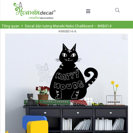
Tổng quan
Decal dán tường Maneki Neko Chalkboard – WKB014