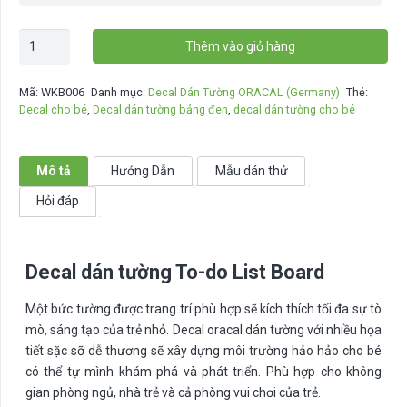
Decal
Thêm vào giỏ hàng
dán
tường
Mã:
WKB006
Danh mục:
Decal Dán Tường ORACAL (Germany)
Thẻ:
To-
Decal cho bé
,
Decal dán tường bảng đen
,
decal dán tường cho bé
do
List
Board
Mô tả
Hướng Dẫn
Mẫu dán thử
-
Hỏi đáp
WKB006
số
lượng
Decal dán tường To-do List Board
Một bức tường được trang trí phù hợp sẽ kích thích tối đa sự tò
mò, sáng tạo của trẻ nhỏ. Decal oracal dán tường với nhiều họa
tiết sặc sỡ dễ thương sẽ xây dựng môi trường hảo hảo cho bé
có thể tự mình khám phá và phát triển. Phù hợp cho không
gian phòng ngủ, nhà trẻ và cả phòng vui chơi của trẻ.