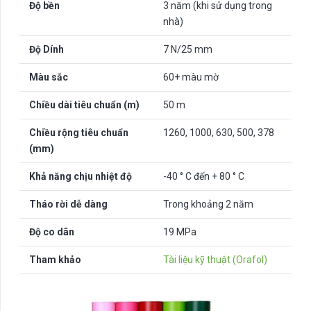
Độ bền
3 năm (khi sử dụng trong
nhà)
Độ Dính
7 N/25 mm
Màu sắc
60+ màu mờ
Chiều dài tiêu chuẩn (m)
50 m
Chiều rộng tiêu chuẩn
1260, 1000, 630, 500, 378
(mm)
Khả năng chịu nhiệt độ
-40 ° C đến + 80 ° C
Tháo rời dễ dàng
Trong khoảng 2 năm
Độ co dãn
19 MPa
Tham khảo
Tài liệu kỹ thuật (Orafol)