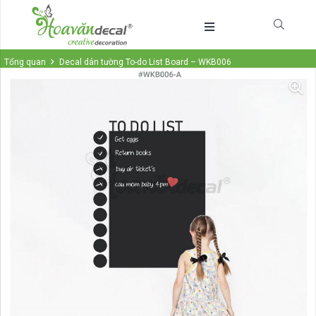
Tổng quan
Decal dán tường To-do List Board – WKB006