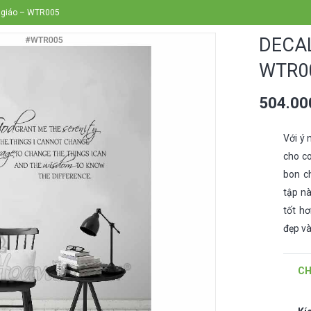
n giáo – WTR005
DECA
WTR0
504.0
Với ý 
cho c
bon c
tập n
tốt h
đẹp và
CH