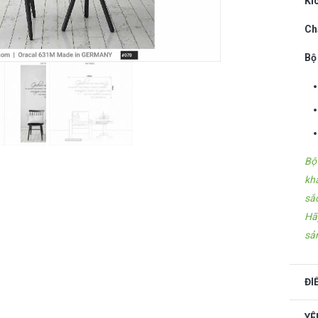
Kí
Ch
Bộ
Bộ
kh
sắ
Hã
sả
ĐI
YÊ