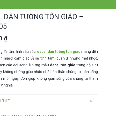
L DÁN TƯỜNG TÔN GIÁO –
05
00
₫
nghĩa tâm linh sâu sắc,
decal dán tường tôn giáo
mang đến
on người cảm giác về sự tĩnh tâm, quên đi những mệt nhọc,
hen của đời sống. Những mẫu
decal tôn giáo
trong bộ sưu
ày không những giúp nhắc nhở bản thân chúng ta luôn sống
ơn mỗi ngày. Còn giúp không gian sống của chúng ta thêm
 ý nghĩa.
I TIẾT