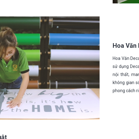
Hoa Văn 
Hoa Văn Deca
sử dụng Decal
nội thất, ma
không gian s
phong cách ri
uật