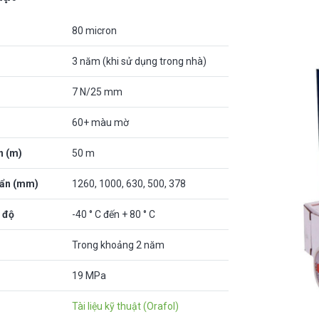
80 micron
3 năm (khi sử dụng trong nhà)
7 N/25 mm
60+ màu mờ
n (m)
50 m
uẩn (mm)
1260, 1000, 630, 500, 378
 độ
-40 ° C đến + 80 ° C
Trong khoảng 2 năm
19 MPa
Tài liệu kỹ thuật (Orafol)