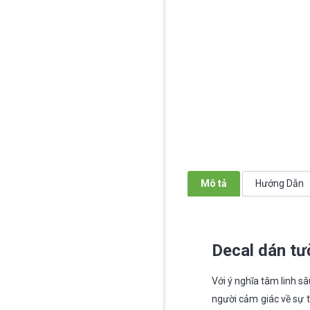
Mô tả
Hướng Dẫn
Decal dán t
Với ý nghĩa tâm linh s
người cảm giác về sự 