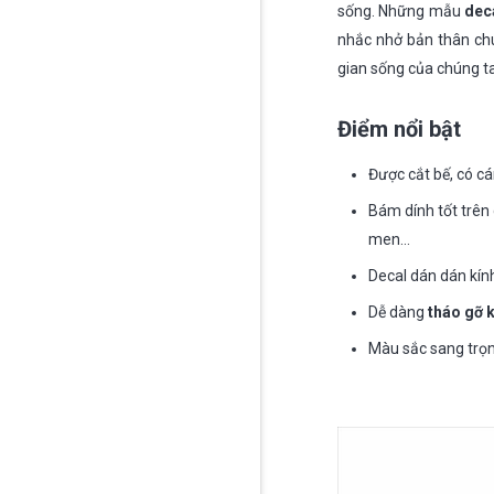
sống. Những mẫu
dec
nhắc nhở bản thân chú
gian sống của chúng ta
Điểm nổi bật
Được cắt bế, có cá
Bám dính tốt trên 
men…
Decal dán dán kính
Dễ dàng
tháo gỡ 
Màu sắc sang trọn