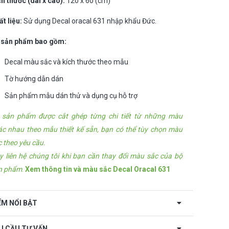
ch thước (dài x cao):
120 x 60 (cm)
ất liệu:
Sử dụng Decal oracal 631 nhập khẩu Đức.
 sản phẩm bao gồm:
Decal màu sắc và kích thước theo mẫu
Tờ hướng dẫn dán
Sản phẩm mẫu dán thử và dụng cụ hỗ trợ
 sản phẩm được cắt ghép từng chi tiết từ những màu
ác nhau theo mẫu thiết kế sẵn, bạn có thể tùy chọn màu
c theo yêu cầu.
y liên hệ chúng tôi khi bạn cần thay đổi màu sắc của bộ
n phẩm
.
Xem thông tin và màu sắc Decal Oracal 631
ỂM NỔI BẬT
U CẦU TƯ VẤN