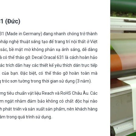
31 (Đức)
 631 (Made in Germany) đang nhanh chóng trở thành
háp nghệ thuật sáng tạo để trang trí nội thất ở Việt
sắc, bề mặt mờ không phản xạ ánh sáng, dễ dàng
và có thể tháo gỡ. Decal Oracal 631 là cách hoàn hảo
c trích dẫn hay các thiết kế yêu thích dán trực tiếp
 của bạn. Đặc biệt, có thể tháo gỡ hoàn toàn mà
g tróc sơn tường trong thời gian sử dụng (3 năm).
ứng tiêu chuẩn vật liệu Reach và RoHS Châu Âu. Các
iêm ngặt nhằm đảm bảo không có chất độc hại nào
nh phát triển và sản xuất sản phẩm, nên khách hàng
âm trong quá trình sử dụng.