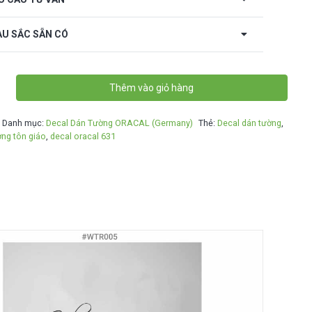
U SẮC SẴN CÓ
Thêm vào giỏ hàng
Danh mục:
Decal Dán Tường ORACAL (Germany)
Thẻ:
Decal dán tường
,
ờng tôn giáo
,
decal oracal 631