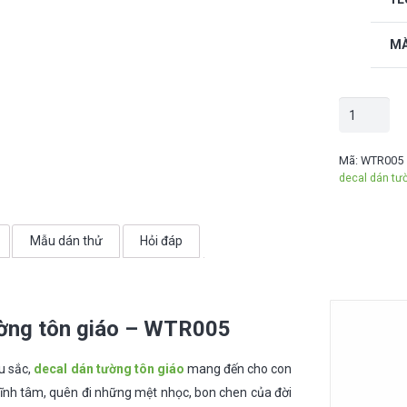
MÀ
Decal
dán
tường
Mã:
WTR005
decal dán tư
tôn
giáo
-
Mẫu dán thử
Hỏi đáp
WTR005
số
lượng
ường tôn giáo – WTR005
âu sắc,
decal dán tường tôn giáo
mang đến cho con
tĩnh tâm, quên đi những mệt nhọc, bon chen của đời