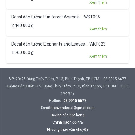
Xem thêm
Decal dán tường Fun forest Animals – WKT005
2.440.000
₫
Xem thêm
Decal dán tường Elephants and Leaves – WKT023
1.760.000
₫
Xem thêm
VP:
20/25 Đặng Thùy Trâm, P. 13, Bình Thạnh, TP. HCM – 08 9915 6677
Xưởng Sản Xuất:
1/7S Đặng Thùy Trâm, P. 13, Bình Thạnh, TP. HCM – 0903
194 979
Hotline:
08 9915 6677
Email:
hoavandecal@gmail.com
Hướng dẫn đặt hàng
Chính sách đổi trả
Phương thức vận chuyển