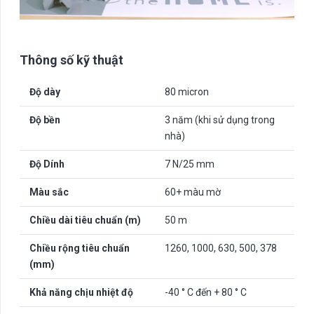
Thông số kỹ thuật
Độ dày
80 micron
Độ bền
3 năm (khi sử dụng trong
nhà)
Độ Dính
7 N/25 mm
Màu sắc
60+ màu mờ
Chiều dài tiêu chuẩn (m)
50 m
Chiều rộng tiêu chuẩn
1260, 1000, 630, 500, 378
(mm)
Khả năng chịu nhiệt độ
-40 ° C đến + 80 ° C