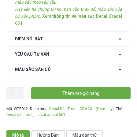
màu sắc theo yêu cầu.
Hãy liên hệ chúng tôi khi bạn cần thay đổi màu sắc của
bộ sản phẩm
.
Xem thông tin và màu sắc Decal Oracal
631
ĐIỂM NỔI BẬT
YÊU CẦU TƯ VẤN
MÀU SẮC SẴN CÓ
Decal
Thêm vào giỏ hàng
dán
tường
Mã:
WTF012
Danh mục:
Decal Dán Tường ORACAL (Germany)
Thẻ:
-
Decal dán tường
,
decal oracal 631
WTF012
số
lượng
Mô tả
Hướng Dẫn
Mẫu dán thử