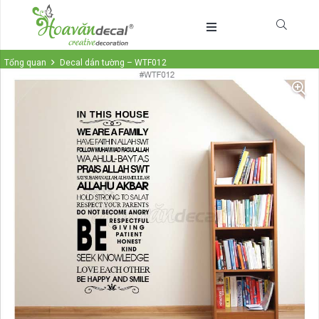
Tổng quan
Decal dán tường – WTF012