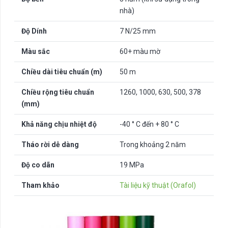
nhà)
Độ Dính
7 N/25 mm
Màu sắc
60+ màu mờ
Chiều dài tiêu chuẩn (m)
50 m
Chiều rộng tiêu chuẩn
1260, 1000, 630, 500, 378
(mm)
Khả năng chịu nhiệt độ
-40 ° C đến + 80 ° C
Tháo rời dễ dàng
Trong khoảng 2 năm
Độ co dãn
19 MPa
Tham khảo
Tài liệu kỹ thuật (Orafol)