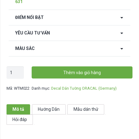
631
ĐIỂM NỔI BẬT
YÊU CẦU TƯ VẤN
MÀU SẮC
Decal
Thêm vào giỏ hàng
động
lực
Mã:
WTM022
Danh mục:
Decal Dán Tường ORACAL (Germany)
dán
tường
-
Mô tả
Hướng Dẫn
Mẫu dán thử
WTM022
Hỏi đáp
số
lượng