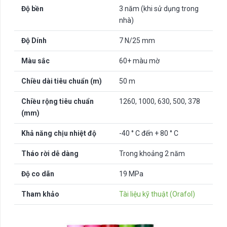
Độ bền
3 năm (khi sử dụng trong
nhà)
Độ Dính
7 N/25 mm
Màu sắc
60+ màu mờ
Chiều dài tiêu chuẩn (m)
50 m
Chiều rộng tiêu chuẩn
1260, 1000, 630, 500, 378
(mm)
Khả năng chịu nhiệt độ
-40 ° C đến + 80 ° C
Tháo rời dễ dàng
Trong khoảng 2 năm
Độ co dãn
19 MPa
Tham khảo
Tài liệu kỹ thuật (Orafol)