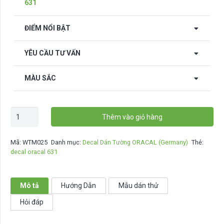
631
ĐIỂM NỔI BẬT
YÊU CẦU TƯ VẤN
MÀU SẮC
Decal
Thêm vào giỏ hàng
động
lực
Mã:
WTM025
Danh mục:
Decal Dán Tường ORACAL (Germany)
Thẻ:
dán
decal oracal 631
tường
-
WTM025
Mô tả
Hướng Dẫn
Mẫu dán thử
số
Hỏi đáp
lượng