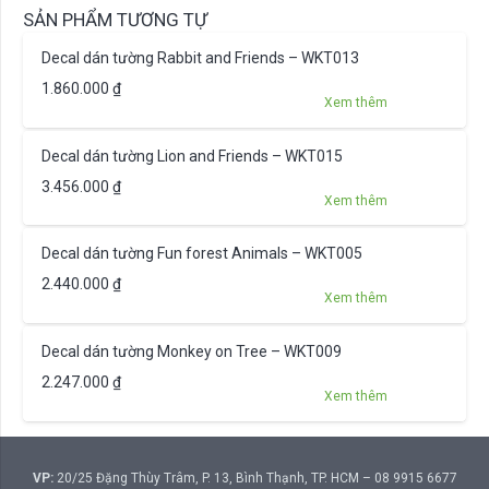
SẢN PHẨM TƯƠNG TỰ
Decal dán tường Rabbit and Friends – WKT013
1.860.000
₫
Xem thêm
Decal dán tường Lion and Friends – WKT015
3.456.000
₫
Xem thêm
Decal dán tường Fun forest Animals – WKT005
2.440.000
₫
Xem thêm
Decal dán tường Monkey on Tree – WKT009
2.247.000
₫
Xem thêm
VP:
20/25 Đặng Thùy Trâm, P. 13, Bình Thạnh, TP. HCM – 08 9915 6677