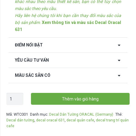
khác nhau theo mẫu thiết kế sẵn, bạn có thể tùy chọn
màu sắc theo yêu cầu.
Hãy liên hệ chúng tôi khi bạn cần thay đổi màu sắc của
bộ sản phẩm
.
Xem thông tin và màu sắc Decal Oracal
631
ĐIỂM NỔI BẬT
YÊU CẦU TƯ VẤN
MÀU SẮC SẴN CÓ
Decal
Thêm vào giỏ hàng
dán
tường
Mã:
WTC001
Danh mục:
Decal Dán Tường ORACAL (Germany)
Thẻ:
Cafe
Decal dán tường
,
decal oracal 631
,
decal quán cafe
,
decal trang trí quán
-
cafe
Make