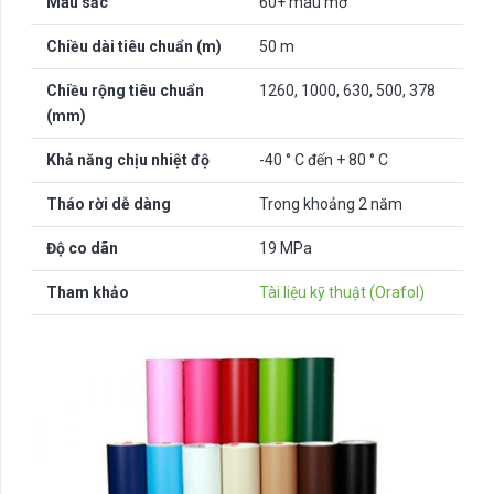
Màu sắc
60+ màu mờ
Chiều dài tiêu chuẩn (m)
50 m
Chiều rộng tiêu chuẩn
1260, 1000, 630, 500, 378
(mm)
Khả năng chịu nhiệt độ
-40 ° C đến + 80 ° C
Tháo rời dễ dàng
Trong khoảng 2 năm
Độ co dãn
19 MPa
Tham khảo
Tài liệu kỹ thuật (Orafol)