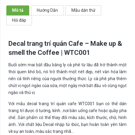
up
&
Mô tả
Hướng Dẫn
Mẫu dán thử
smell
Hỏi đáp
the
Coffee
|
Decal trang trí quán Cafe – Make up &
WTC001
số
smell the Coffee | WTC001
lượng
Buổi sớm mai bắt đầu bằng ly cà phê từ lâu đã trở thành một
thói quen khó bỏ, nó trở thành một nét đẹp, nét văn hóa làm
nên cá tính riêng của người thưởng thức. Ly cà phê pha thêm
chút vị ngọt ngào của sữa, một ngày mới bắt đầu vô cùng ngọt
ngào và thú vị.
Với mẫu decal trang trí quán cafe WTC001 bạn có thể dán
trang trí được ở tường, kính…nơi bàn uống cafe hoặc quầy pha
chế…Sản phẩm có thể thay đổi màu sắc, kích thước, chữ, hình
ảnh…Với chất liệu Decal nhập từ Đức, bạn hoàn toàn yên tâm
về sự an toàn, màu sắc trang nhã…