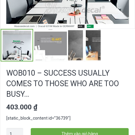
WOB010 – SUCCESS USUALLY
COMES TO THOSE WHO ARE TOO
BUSY…
403.000
₫
[static_block_content id=”36739″]
WOB010
Thêm vào giỏ hàng