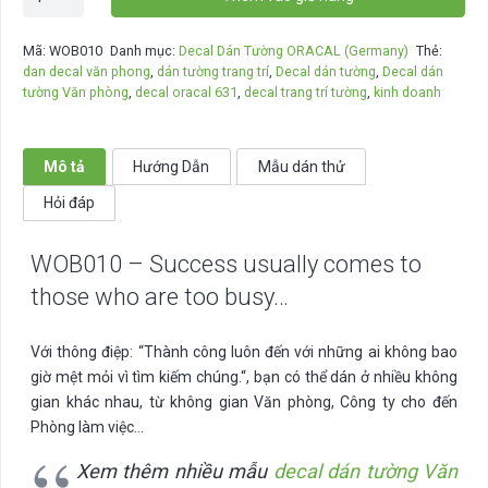
-
Success
Mã:
WOB010
Danh mục:
Decal Dán Tường ORACAL (Germany)
Thẻ:
usually
dan decal văn phong
,
dán tường trang trí
,
Decal dán tường
,
Decal dán
comes
tường Văn phòng
,
decal oracal 631
,
decal trang trí tường
,
kinh doanh
to
those
who
Mô tả
Hướng Dẫn
Mẫu dán thử
are
Hỏi đáp
too
busy...
WOB010 – Success usually comes to
số
lượng
those who are too busy…
Với thông điệp: “
Thành công luôn đến với những ai không bao
giờ mệt mỏi vì tìm kiếm chúng
.
“, bạn có thể dán ở nhiều không
gian khác nhau, từ không gian Văn phòng, Công ty cho đến
Phòng làm việc…
Xem thêm nhiều mẫu
decal dán tường Văn