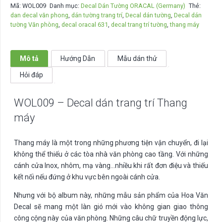
Mã:
WOL009
Danh mục:
Decal Dán Tường ORACAL (Germany)
Thẻ:
dán
dan decal văn phong
,
dán tường trang trí
,
Decal dán tường
,
Decal dán
trang
tường Văn phòng
,
decal oracal 631
,
decal trang trí tường
,
thang máy
trí
Thang
máy
Mô tả
Hướng Dẫn
Mẫu dán thử
số
Hỏi đáp
lượng
WOL009 – Decal dán trang trí Thang
máy
Thang máy là một trong những phương tiện vận chuyển, đi lại
không thể thiếu ở các tòa nhà văn phòng cao tầng. Với những
cánh cửa Inox, nhôm, mạ vàng…nhiều khi rất đơn điệu và thiếu
kết nối nếu đứng ở khu vực bên ngoài cánh cửa.
Nhưng với bộ album này, những mẫu sản phẩm của Hoa Văn
Decal sẽ mang một làn gió mới vào không gian giao thông
công cộng này của văn phòng. Những câu chữ truyền động lực,