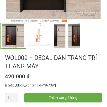
WOL009 – DECAL DÁN TRANG TRÍ
THANG MÁY
420.000
₫
[static_block_content id=”36739″]
WOL009
Thêm vào giỏ hàng
-
Decal