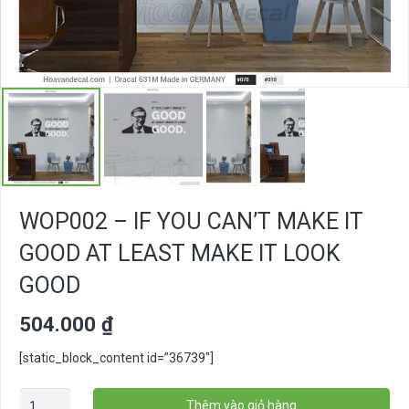
WOP002 – IF YOU CAN’T MAKE IT
GOOD AT LEAST MAKE IT LOOK
GOOD
504.000
₫
[static_block_content id=”36739″]
WOP002
Thêm vào giỏ hàng