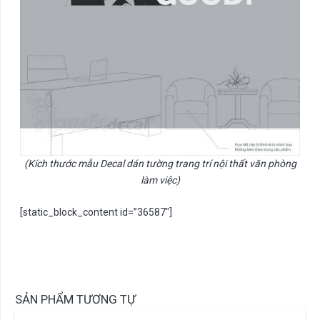
(Kích thước mẫu Decal dán tường trang trí nội thất văn phòng
làm việc)
[static_block_content id=”36587″]
SẢN PHẨM TƯƠNG TỰ