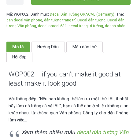
-
if
Mã:
WOP002
Danh mục:
Decal Dán Tường ORACAL (Germany)
Thẻ:
you
dan decal văn phong
,
dán tường trang trí
,
Decal dán tường
,
Decal dán
can't
tường Văn phòng
,
decal oracal 631
,
decal trang trí tường
,
doanh nhân
make
it
good
Mô tả
Hướng Dẫn
Mẫu dán thử
at
Hỏi đáp
least
make
WOP002 – if you can’t make it good at
it
look
least make it look good
good
số
Với thông điệp: “
Nếu bạn không thể làm ra một thứ tốt, ít nhất
lượng
hãy làm nó trông có vẻ tốt.
“, bạn có thể dán ở nhiều không gian
khác nhau, từ không gian Văn phòng, Công ty cho đến Phòng
làm việc…
Xem thêm nhiều mẫu
decal dán tường Văn