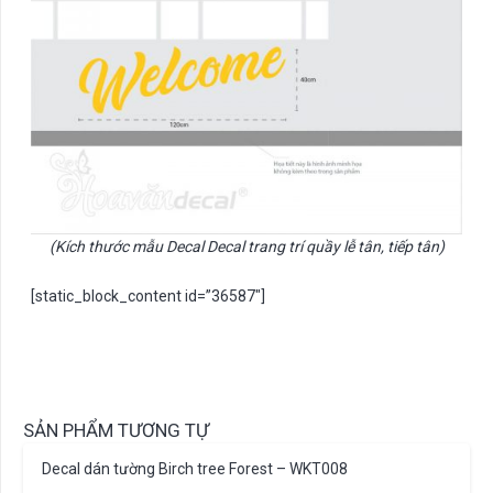
(Kích thước mẫu Decal Decal trang trí quầy lễ tân, tiếp tân)
[static_block_content id=”36587″]
SẢN PHẨM TƯƠNG TỰ
Decal dán tường Birch tree Forest – WKT008