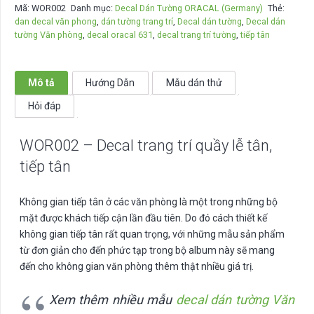
Mã:
WOR002
Danh mục:
Decal Dán Tường ORACAL (Germany)
Thẻ:
trang
dan decal văn phong
,
dán tường trang trí
,
Decal dán tường
,
Decal dán
trí
tường Văn phòng
,
decal oracal 631
,
decal trang trí tường
,
tiếp tân
quầy
lễ
tân,
Mô tả
Hướng Dẫn
Mẫu dán thử
tiếp
Hỏi đáp
tân
số
WOR002 – Decal trang trí quầy lễ tân,
lượng
tiếp tân
Không gian tiếp tân ở các văn phòng là một trong những bộ
mặt được khách tiếp cận lần đầu tiên. Do đó cách thiết kế
không gian tiếp tân rất quan trọng, với những mẫu sản phẩm
từ đơn giản cho đến phức tạp trong bộ album này sẽ mang
đến cho không gian văn phòng thêm thật nhiều giá trị.
Xem thêm nhiều mẫu
decal dán tường Văn