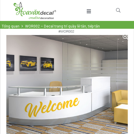
Tổng quan
WOR002 – Decal trang trí quầy lễ tân, tiếp tân