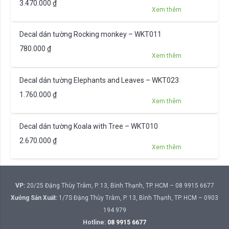
3.470.000
₫
Xem thêm
Decal dán tường Rocking monkey – WKT011
780.000
₫
Xem thêm
Decal dán tường Elephants and Leaves – WKT023
1.760.000
₫
Xem thêm
Decal dán tường Koala with Tree – WKT010
2.670.000
₫
Xem thêm
VP:
20/25 Đặng Thùy Trâm, P. 13, Bình Thạnh, TP. HCM – 08 9915 6677
Xưởng Sản Xuất:
1/7S Đặng Thùy Trâm, P. 13, Bình Thạnh, TP. HCM – 0903
194 979
Hotline:
08 9915 6677