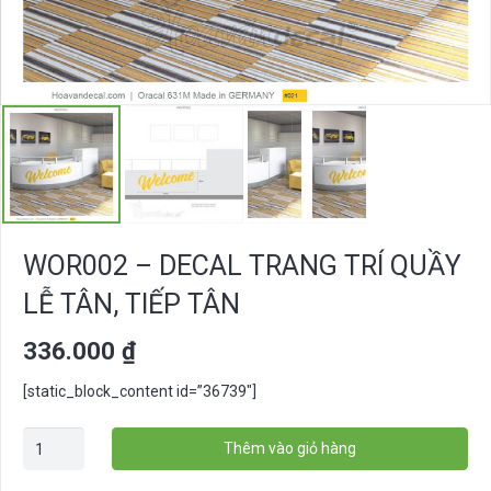
WOR002 – DECAL TRANG TRÍ QUẦY
LỄ TÂN, TIẾP TÂN
336.000
₫
[static_block_content id=”36739″]
WOR002
Thêm vào giỏ hàng
-
Decal