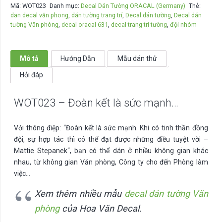
Mã:
WOT023
Danh mục:
Decal Dán Tường ORACAL (Germany)
Thẻ:
kết
dan decal văn phong
,
dán tường trang trí
,
Decal dán tường
,
Decal dán
là
tường Văn phòng
,
decal oracal 631
,
decal trang trí tường
,
đội nhóm
sức
mạnh...
số
Mô tả
Hướng Dẫn
Mẫu dán thử
lượng
Hỏi đáp
WOT023 – Đoàn kết là sức mạnh…
Với thông điệp: “
Đoàn kết là sức mạnh. Khi có tinh thần đồng
đội, sự hợp tác thì có thể đạt được những điều tuyệt vời –
Mattie Stepanek
“, bạn có thể dán ở nhiều không gian khác
nhau, từ không gian Văn phòng, Công ty cho đến Phòng làm
việc…
Xem thêm nhiều mẫu
decal dán tường Văn
phòng
của Hoa Văn Decal.