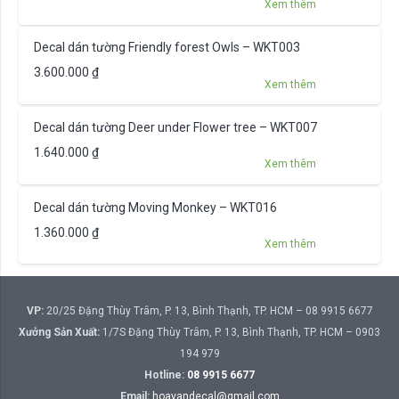
Xem thêm
Decal dán tường Friendly forest Owls – WKT003
3.600.000
₫
Xem thêm
Decal dán tường Deer under Flower tree – WKT007
1.640.000
₫
Xem thêm
Decal dán tường Moving Monkey – WKT016
1.360.000
₫
Xem thêm
VP:
20/25 Đặng Thùy Trâm, P. 13, Bình Thạnh, TP. HCM – 08 9915 6677
Xưởng Sản Xuất:
1/7S Đặng Thùy Trâm, P. 13, Bình Thạnh, TP. HCM – 0903
194 979
Hotline:
08 9915 6677
Email:
hoavandecal@gmail.com