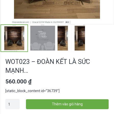
WOT023 – ĐOÀN KẾT LÀ SỨC
MẠNH…
560.000
₫
[static_block_content id=”36739″]
WOT023
Thêm vào giỏ hàng
-
Đoàn