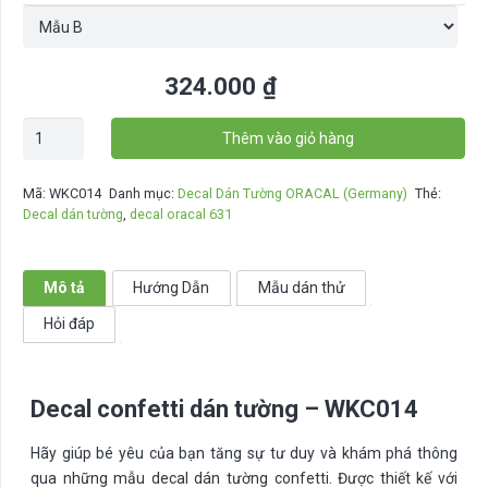
324.000
₫
Decal
Thêm vào giỏ hàng
confetti
dán
Mã:
WKC014
Danh mục:
Decal Dán Tường ORACAL (Germany)
Thẻ:
tường
Decal dán tường
,
decal oracal 631
-
WKC014
số
Mô tả
Hướng Dẫn
Mẫu dán thử
lượng
Hỏi đáp
Decal confetti dán tường – WKC014
Hãy giúp bé yêu của bạn tăng sự tư duy và khám phá thông
qua những mẫu decal dán tường confetti. Được thiết kế với