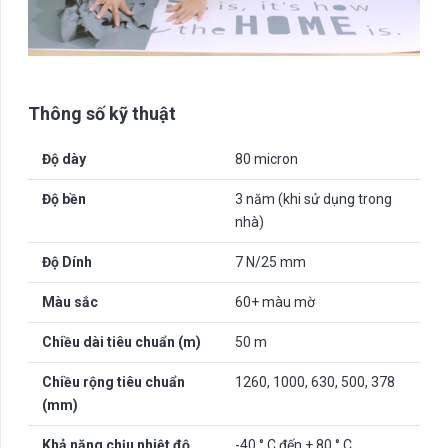
Thông số kỹ thuật
Độ dày
80 micron
Độ bền
3 năm (khi sử dụng trong
nhà)
Độ Dính
7 N/25 mm
Màu sắc
60+ màu mờ
Chiều dài tiêu chuẩn (m)
50 m
Chiều rộng tiêu chuẩn
1260, 1000, 630, 500, 378
(mm)
Khả năng chịu nhiệt độ
-40 ° C đến + 80 ° C