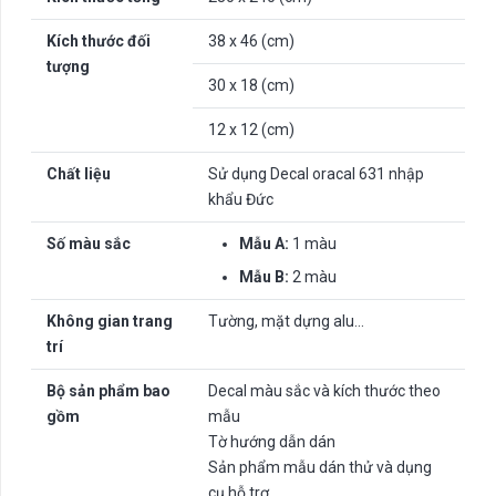
Kích thước đối
38 x 46 (cm)
tượng
30 x 18 (cm)
12 x 12 (cm)
Chất liệu
Sử dụng Decal oracal 631 nhập
khẩu Đức
Số màu sắc
Mẫu A:
1 màu
Mẫu B:
2 màu
Không gian trang
Tường, mặt dựng alu…
trí
Bộ sản phẩm bao
Decal màu sắc và kích thước theo
gồm
mẫu
Tờ hướng dẫn dán
Sản phẩm mẫu dán thử và dụng
cụ hỗ trợ