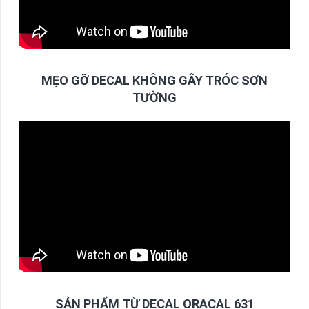
MẸO GỠ DECAL KHÔNG GÂY TRÓC SƠN
TƯỜNG
SẢN PHẨM TỪ DECAL ORACAL 631