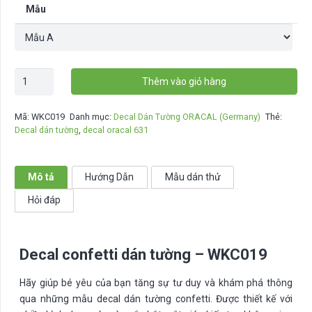
Mẫu
Decal
Thêm vào giỏ hàng
confetti
dán
Mã:
WKC019
Danh mục:
Decal Dán Tường ORACAL (Germany)
Thẻ:
tường
Decal dán tường
,
decal oracal 631
-
WKC019
số
Mô tả
Hướng Dẫn
Mẫu dán thử
lượng
Hỏi đáp
Decal confetti dán tường – WKC019
Hãy giúp bé yêu của bạn tăng sự tư duy và khám phá thông
qua những mẫu decal dán tường confetti. Được thiết kế với