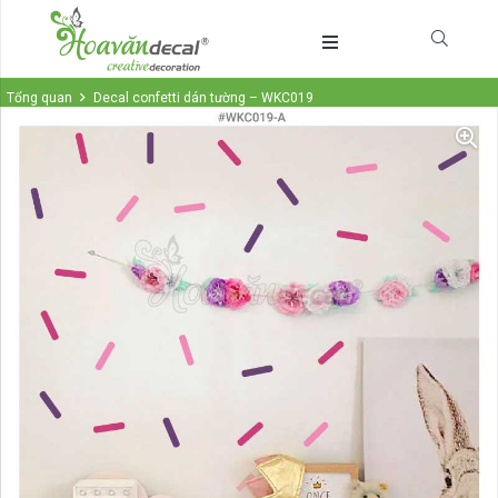
Tổng quan
Decal confetti dán tường – WKC019