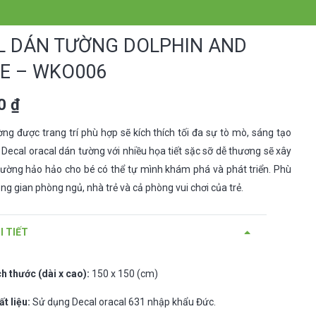
L DÁN TƯỜNG DOLPHIN AND
E – WKO006
00
₫
ng được trang trí phù hợp sẽ kích thích tối đa sự tò mò, sáng tạo
. Decal oracal dán tường với nhiều họa tiết sặc sỡ dễ thương sẽ xây
ường hảo hảo cho bé có thể tự mình khám phá và phát triển. Phù
ng gian phòng ngủ, nhà trẻ và cả phòng vui chơi của trẻ.
I TIẾT
ch thước (dài x cao):
150 x 150 (cm)
ất liệu:
Sử dụng Decal oracal 631 nhập khẩu Đức.