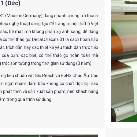
31 (Đức)
 631 (Made in Germany) đang nhanh chóng trở thành
háp nghệ thuật sáng tạo để trang trí nội thất ở Việt
sắc, bề mặt mờ không phản xạ ánh sáng, dễ dàng
và có thể tháo gỡ. Decal Oracal 631 là cách hoàn hảo
c trích dẫn hay các thiết kế yêu thích dán trực tiếp
 của bạn. Đặc biệt, có thể tháo gỡ hoàn toàn mà
g tróc sơn tường trong thời gian sử dụng (3 năm).
ứng tiêu chuẩn vật liệu Reach và RoHS Châu Âu. Các
iêm ngặt nhằm đảm bảo không có chất độc hại nào
nh phát triển và sản xuất sản phẩm, nên khách hàng
âm trong quá trình sử dụng.