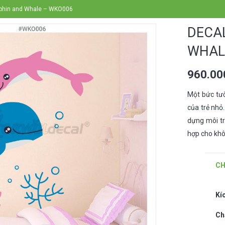
lphin and Whale – WKO006
DECA
WHAL
960.0
Một bức tườ
của trẻ nhỏ
dựng môi tr
hợp cho khô
CH
Kí
Ch