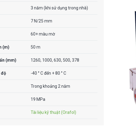
3 năm (khi sử dụng trong nhà)
7 N/25 mm
60+ màu mờ
n (m)
50 m
uẩn (mm)
1260, 1000, 630, 500, 378
 độ
-40 ° C đến + 80 ° C
Trong khoảng 2 năm
19 MPa
Tài liệu kỹ thuật (Orafol)