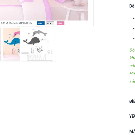
Bộ
Bộ
kh
sắ
Hã
sả
ĐI
YÊ
MÀ