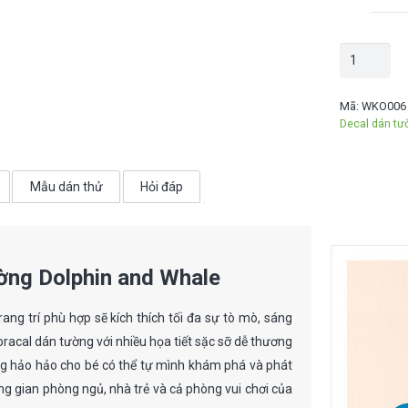
Decal
dán
tường
Mã:
WKO006
Decal dán tư
Dolphin
and
Whale
Mẫu dán thử
Hỏi đáp
-
WKO006
số
lượng
ờng Dolphin and Whale
ng trí phù hợp sẽ kích thích tối đa sự tò mò, sáng
oracal dán tường với nhiều họa tiết sặc sỡ dễ thương
g hảo hảo cho bé có thể tự mình khám phá và phát
ng gian phòng ngủ, nhà trẻ và cả phòng vui chơi của