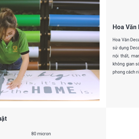
Hoa Văn 
Hoa Văn Deca
sử dụng Decal
nội thất, ma
không gian s
phong cách ri
uật
80 micron