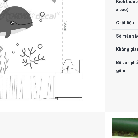
Kích thước
x cao)
Chất liệu
Số màu sắ
Không gian
Bộ sản ph
gồm