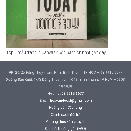
Top 3 mẫu tranh in Canvas được ưa thích nhất gần đây
VP:
20/25 Đặng Thùy Trâm, P. 13, Bình Thạnh, TP. HCM – 08 9915 6677
Xưởng Sản Xuất:
1/7S Đặng Thùy Trâm, P. 13, Bình Thạnh, TP. HCM – 0903
194 979
Hotline:
08 9915 6677
Email:
hoavandecal@gmail.com
Hướng dẫn đặt hàng
Chính sách đổi trả
Phương thức vận chuyển
Câu hỏi thường gặp (FAQ)