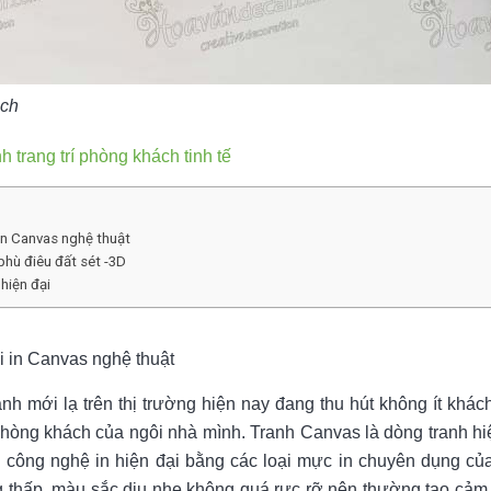
ách
 trang trí phòng khách tinh tế
 in Canvas nghệ thuật
phù điêu đất sét -3D
hiện đại
i in Canvas nghệ thuật
nh mới lạ trên thị trường hiện nay đang thu hút không ít khác
 phòng khách của ngôi nhà mình. Tranh Canvas là dòng tranh hi
ới công nghệ in hiện đại bằng các loại mực in chuyên dụng củ
 thấp, màu sắc dịu nhẹ không quá rực rỡ nên thường tạo cảm 