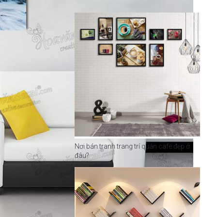
Nơi bán tranh trang trí quán cafe đẹp ở
đâu?