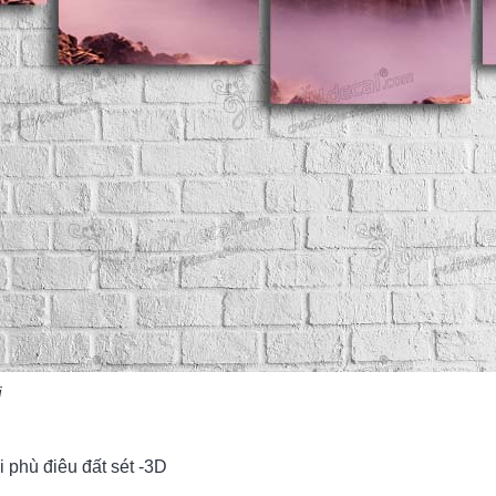
i
i phù điêu đất sét -3D