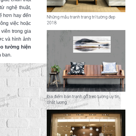
từ nghệ thuật,
tế hơn hay đến
Những mẫu tranh trang trí tường đẹp
2018
công việc hoặc
viên trong gia
ớc và hình ảnh
eo tường hiện
a bạn.
Địa điểm bán tranh gỗ treo tường uy tín,
chất lượng