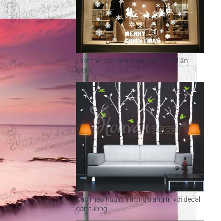
Làm thế nào để trang trí kính Noel ấn
tượng
Các mẹo hữu ích trong trang trí với decal
dán tường