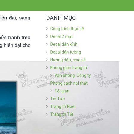
DANH MỤC
iện đại, sang
Công trình thực tế
Decal 2 mặt
bức
tranh treo
Decal dán kính
g hiện đại cho
Decal dán tường
Hướng dẫn, chia sẻ
Không gian trang trí
Văn phòng, Công ty
Phong cách nội thất
Tối giản
Tin Tức
Trang trí Noel
Trang trí Tết
BÀI VIẾT MỚI NHẤT