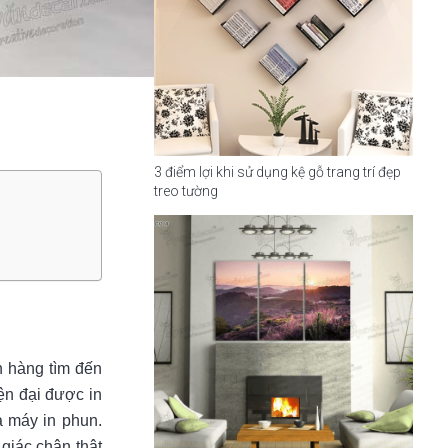
3 điểm lợi khi sử dụng kệ gỗ trang trí đẹp
treo tường
h hàng tìm đến
ện đại được in
a máy in phun.
giác chân thật