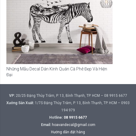
Những Mẫu Decal Dán Kính Quán Cà Phê Đẹp Và Hiện
Đại
VP:
20/25 Đặng Thùy Trâm, P. 13, Bình Thạnh, TP. HCM – 08 9915 6677
Xưởng Sản Xuất:
1/7S Đặng Thùy Trâm, P. 13, Bình Thạnh, TP. HCM – 0903
194 979
Hotline:
08 9915 6677
Email:
hoavandecal@gmail.com
Hướng dẫn đặt hàng