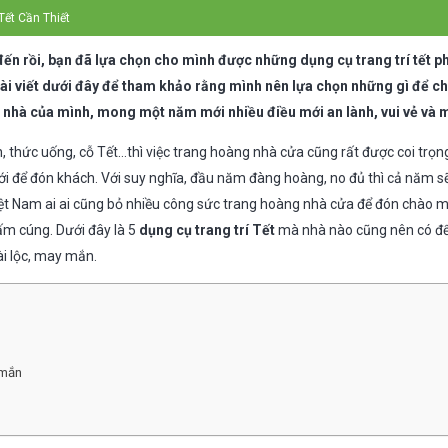
Tết Cần Thiết
n rồi, bạn đã lựa chọn cho mình được những dụng cụ trang trí tết p
bài viết dưới đây để tham khảo rằng mình nên lựa chọn những gì để ch
 nhà của mình, mong một năm mới nhiều điều mới an lành, vui vẻ và
n, thức uống, cỗ Tết…thì việc trang hoàng nhà cửa cũng rất được coi trọ
i để đón khách. Với suy nghĩa, đầu năm đàng hoàng, no đủ thì cả năm 
iệt Nam ai ai cũng bỏ nhiều công sức trang hoàng nhà cửa để đón chào
ấm cúng. Dưới đây là 5
dụng cụ trang trí Tết
mà nhà nào cũng nên có để 
i lộc, may mắn.
 mắn