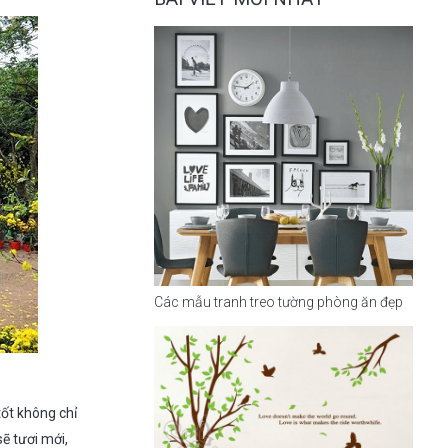
Các mẫu tranh treo tường phòng ăn đẹp
tốt không chỉ
ẽ tươi mới,