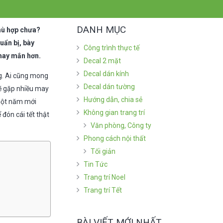
DANH MỤC
hù hợp chưa?
uẩn bị, bày
Công trình thực tế
 may mắn hơn.
Decal 2 mặt
Decal dán kính
ng. Ai cũng mong
Decal dán tường
sẽ gặp nhiều may
Hướng dẫn, chia sẻ
 một năm mới
Không gian trang trí
đón cái tết thật
Văn phòng, Công ty
Phong cách nội thất
Tối giản
Tin Tức
Trang trí Noel
Trang trí Tết
BÀI VIẾT MỚI NHẤT