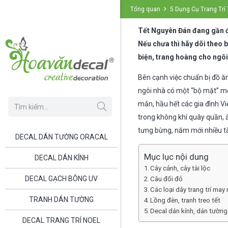
Tổng quan
5 Dụng Cụ Trang Trí 
Tết Nguyên Đán đang gần đế
Nếu chưa thì hãy dõi theo 
biện, trang hoàng cho ngôi
Bên cạnh việc chuẩn bị đồ ă
ngôi nhà có một “bộ mặt” mớ
mắn, hầu hết các gia đình V
trong không khí quây quần, 
tưng bừng, năm mới nhiều tà
DECAL DÁN TƯỜNG ORACAL
Mục lục nội dung
DECAL DÁN KÍNH
Cây cảnh, cây tài lộc
DECAL GẠCH BÔNG UV
Câu đối đỏ
Các loại dây trang trí may
TRANH DÁN TƯỜNG
Lồng đèn, tranh treo tết
Decal dán kính, dán tường
DECAL TRANG TRÍ NOEL