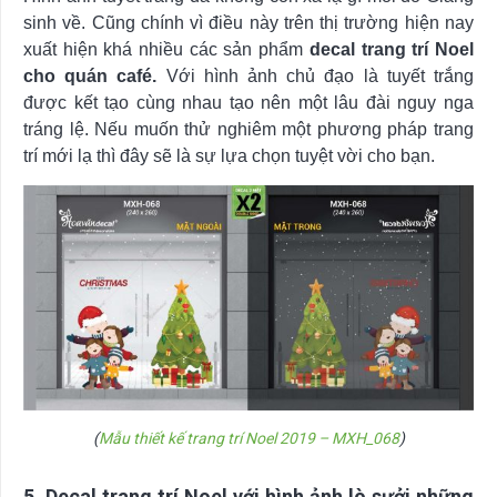
sinh về. Cũng chính vì điều này trên thị trường hiện nay
xuất hiện khá nhiều các sản phẩm
decal trang trí Noel
cho quán café.
Với hình ảnh chủ đạo là tuyết trắng
được kết tạo cùng nhau tạo nên một lâu đài nguy nga
tráng lệ. Nếu muốn thử nghiêm một phương pháp trang
trí mới lạ thì đây sẽ là sự lựa chọn tuyệt vời cho bạn.
(
Mẫu thiết kế trang trí Noel 2019 – MXH_068
)
5. Decal trang trí Noel với hình ảnh lò sưởi những