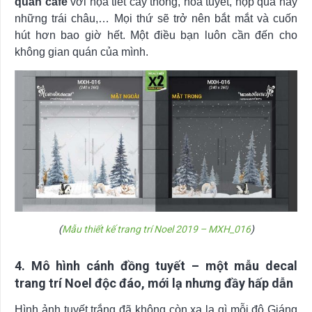
quán café
với họa tiết cây thông, hoa tuyết, hộp quà hay
những trái châu,… Mọi thứ sẽ trở nên bắt mắt và cuốn
hút hơn bao giờ hết. Một điều bạn luôn cần đến cho
không gian quán của mình.
(
Mẫu thiết kế trang trí Noel 2019 – MXH_016
)
4. Mô hình cánh đồng tuyết – một mẫu decal
trang trí Noel độc đáo, mới lạ nhưng đầy hấp dẫn
Hình ảnh tuyết trắng đã không còn xa lạ gì mỗi đô Giáng