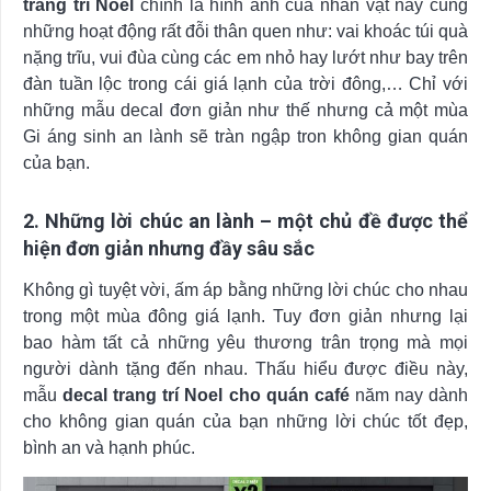
trang trí Noel
chính là hình ảnh của nhân vật này cùng
những hoạt động rất đỗi thân quen như: vai khoác túi quà
nặng trĩu, vui đùa cùng các em nhỏ hay lướt như bay trên
đàn tuần lộc trong cái giá lạnh của trời đông,… Chỉ với
những mẫu decal đơn giản như thế nhưng cả một mùa
Gi áng sinh an lành sẽ tràn ngập tron không gian quán
của bạn.
2. Những lời chúc an lành – một chủ đề được thể
hiện đơn giản nhưng đầy sâu sắc
Không gì tuyệt vời, ấm áp bằng những lời chúc cho nhau
trong một mùa đông giá lạnh. Tuy đơn giản nhưng lại
bao hàm tất cả những yêu thương trân trọng mà mọi
người dành tặng đến nhau. Thấu hiểu được điều này,
mẫu
decal trang trí Noel cho quán café
năm nay dành
cho không gian quán của bạn những lời chúc tốt đẹp,
bình an và hạnh phúc.