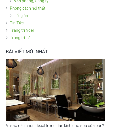
Văn phòng, Công ty
Phong cách nội thất
Tối giản
Tin Tức
Trang trí Noel
Trang trí Tết
BÀI VIẾT MỚI NHẤT
Vì sao nên chọn decal trong dán kính cho spa của bạn?