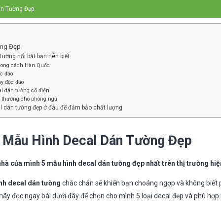
án Tường Đẹp
ờng Đẹp
tường nổi bật bạn nên biết
hong cách Hàn Quốc
c đáo
y độc đáo
l dán tường cổ điển
ễ thương cho phòng ngủ
l dán tường đẹp ở đâu để đảm bảo chất lượng
 Mẫu Hình Decal Dán Tường Đẹp
hà của mình 5 mẫu hình decal dán tường đẹp nhất trên thị trường hi
nh decal dán tường
chắc chắn sẽ khiến bạn choáng ngợp và không biết 
 hãy đọc ngay bài dưới đây để chọn cho mình 5 loại decal đẹp và phù hợp 