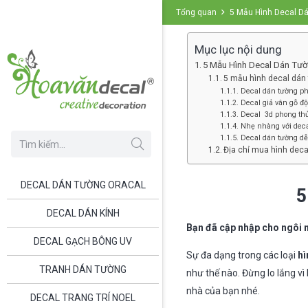
Tổng quan
5 Mẫu Hình Decal D
Mục lục nội dung
5 Mẫu Hình Decal Dán Tư
5 mẫu hình decal dán 
Decal dán tường p
Decal giả vân gỗ độ
Decal 3d phong thủ
Nhẹ nhàng với deca
Decal dán tường d
Địa chỉ mua hình deca
DECAL DÁN TƯỜNG ORACAL
5
DECAL DÁN KÍNH
Bạn đã cập nhập cho ngôi n
DECAL GẠCH BÔNG UV
Sự đa dạng trong các loại
hì
TRANH DÁN TƯỜNG
như thế nào. Đừng lo lắng vì
nhà của bạn nhé.
DECAL TRANG TRÍ NOEL