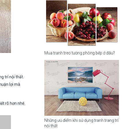
Mua tranh treo tường phòng bếp ở đâu?
 trí nội thất.
thuận lợi mà
ết rõ hơn nhé.
Những ưu điểm khi sử dụng tranh trang trí
nội thất