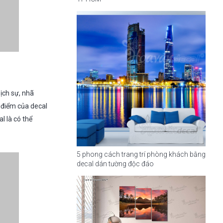
ịch sự, nhã
u điểm của decal
l là có thể
5 phong cách trang trí phòng khách bằng
decal dán tường độc đáo