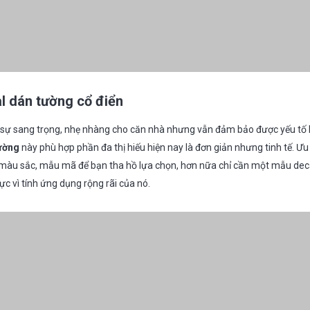
l dán tường cổ điển
ại sự sang trọng, nhẹ nhàng cho căn nhà nhưng vẫn đảm bảo được yếu tố l
tường
này phù hợp phần đa thị hiếu hiện nay là đơn giản nhưng tinh tế. Ư
ều màu sắc, mẫu mã để bạn tha hồ lựa chọn, hơn nữa chỉ cần một mẫu deca
vực vì tính ứng dụng rộng rãi của nó.