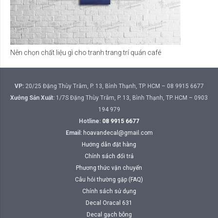
Nên chọn chất liệu gì cho tranh trang trí quán café
VP:
20/25 Đặng Thùy Trâm, P. 13, Bình Thạnh, TP. HCM – 08 9915 6677
Xưởng Sản Xuất:
1/7S Đặng Thùy Trâm, P. 13, Bình Thạnh, TP. HCM – 0903
194 979
Hotline:
08 9915 6677
Email:
hoavandecal@gmail.com
Hướng dẫn đặt hàng
Chính sách đổi trả
Phương thức vận chuyển
Câu hỏi thường gặp (FAQ)
Chính sách sử dụng
Decal Oracal 631
Decal gạch bông