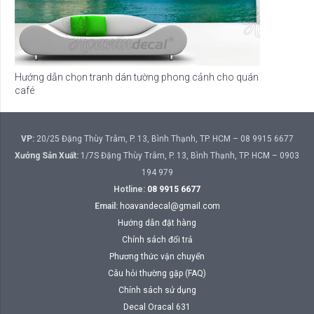
Hướng dẫn chọn tranh dán tường phong cảnh cho quán
café
VP:
20/25 Đặng Thùy Trâm, P. 13, Bình Thạnh, TP. HCM – 08 9915 6677
Xưởng Sản Xuất:
1/7S Đặng Thùy Trâm, P. 13, Bình Thạnh, TP. HCM – 0903
194 979
Hotline:
08 9915 6677
Email:
hoavandecal@gmail.com
Hướng dẫn đặt hàng
Chính sách đổi trả
Phương thức vận chuyển
Câu hỏi thường gặp (FAQ)
Chính sách sử dụng
Decal Oracal 631