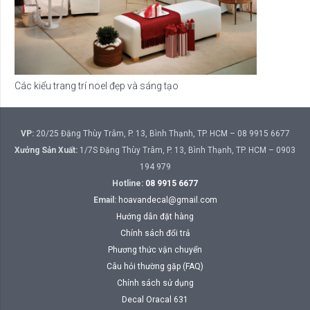
Các kiểu trang trí noel đẹp và sáng tạo
VP:
20/25 Đặng Thùy Trâm, P. 13, Bình Thạnh, TP. HCM – 08 9915 6677
Xưởng Sản Xuất:
1/7S Đặng Thùy Trâm, P. 13, Bình Thạnh, TP. HCM – 0903
194 979
Hotline:
08 9915 6677
Email:
hoavandecal@gmail.com
Hướng dẫn đặt hàng
Chính sách đổi trả
Phương thức vận chuyển
Câu hỏi thường gặp (FAQ)
Chính sách sử dụng
Decal Oracal 631