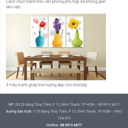
Cách chọn tranh treo văn phòng phù hợp với không gian
làm việc
3 mẫu tranh ghép treo tường đẹp cho nhà bếp
VP:
20/25 Đặng Thùy Trâm, P. 13, Bình Thạnh, TP. HCM – 08 9915 6677
Xưởng Sản Xuất:
1/7S Đặng Thùy Trâm, P. 13, Bình Thạnh, TP. HCM – 0903
194 979
Hotline:
08 9915 6677