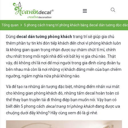
Tổng quan
5 phong cách trang trí phòng khách bằng decal dán tường độc đá
Dùng
decal dán tường phòng khách
trang trí sẽ giúp gia chủ
thêm phần tự tin khi đón tiếp khách đến chơi vì phòng khách luôn
là không gian quan trọng nhận được sự chăm chút tỉ mỉ, chỉnh
chu nhất trong mỗi ngôi nhà đối với bất kỳ vị gia chủ nào. Thật
vậy, đó không chỉ là nơi để mọi người trong gia đình cùng đoàn tụ
bên nhau mà còn là nơi những vị khách đáng mến của bạn chiêm
ngưỡng, ngắm nghía nữa phải không nào.
Và để tạo ra những ấn tượng đặc biệt, những điểm nhấn vui mắt
cho không gian phòng khách đó, những tấm decal hoàn toàn có
thể thay bạn truyền tải đi thông điệp bạn muốn nói. Vậy bạn có
biết đến 5 phong cách
decal trang trí phòng khách
đang được ưa
chuộng dưới đây không? Hãy cùng xem đó là gì nhé.