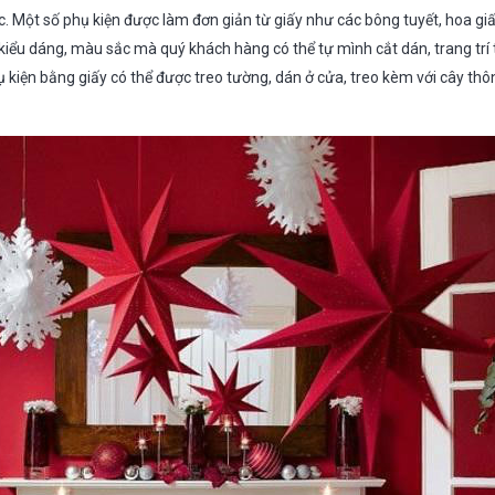
. Một số phụ kiện được làm đơn giản từ giấy như các bông tuyết, hoa giấ
iểu dáng, màu sắc mà quý khách hàng có thể tự mình cắt dán, trang trí tại
kiện bằng giấy có thể được treo tường, dán ở cửa, treo kèm với cây thô