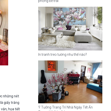
phòng bé trai
In tranh treo tường như thế nào?
ợc những nét
là giấy trắng
Ý Tưởng Trang Trí Nhà Ngày Tết Ấn
văn, họa tiết