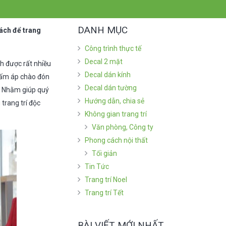
DANH MỤC
ách để trang
Công trình thực tế
Decal 2 mặt
h được rất nhiều
Decal dán kính
 ấm áp chào đón
Decal dán tường
a. Nhằm giúp quý
Hướng dẫn, chia sẻ
trang trí độc
Không gian trang trí
Văn phòng, Công ty
Phong cách nội thất
Tối giản
Tin Tức
Trang trí Noel
Trang trí Tết
BÀI VIẾT MỚI NHẤT