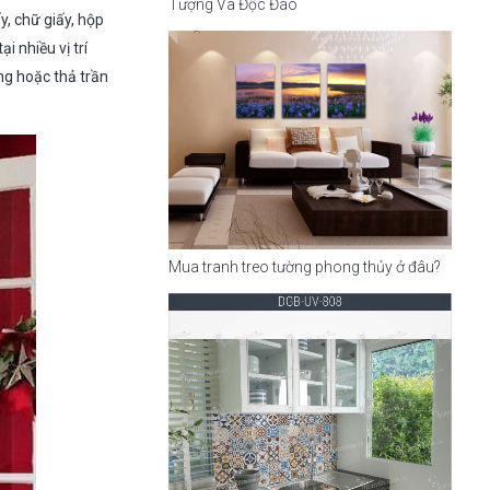
Tượng Và Độc Đáo
y, chữ giấy, hộp
 nhiều vị trí
ng hoặc thả trần
Mua tranh treo tường phong thủy ở đâu?