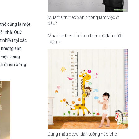
Mua tranh treo văn phòng làm việc ở
đâu?
 thô cũng là một
gôi nhà. Quý
Mua tranh em bé treo tường ở đâu chất
 nhiều tại các
lượng?
từ những sản
việc trang
 trở nên bừng
Dùng mẫu decal dán tường nào cho