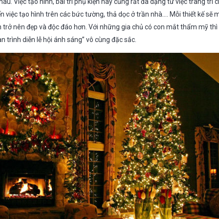
u. Việc tạo hình, bài trí phụ kiện này cũng rất đa dạng từ việc trang trí 
 việc tạo hình trên các bức tường, thả dọc ở trần nhà…. Mỗi thiết kế sẽ
 trở nên đẹp và độc đáo hơn. Với những gia chủ có con mắt thẩm mỹ th
n trình diễn lễ hội ánh sáng” vô cùng đặc sắc.