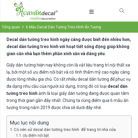
Tổng quan
6 Mẫu Decal Dán Tường Treo Hình Ấn Tượng
Decal dán tường treo hình ngày càng được biết đến nhiều hơn,
decal dán tường treo hình với hoạt tiết sống động giúp không
gian căn nhà bạn thêm phần xinh xắn và đáng yêu.
Giấy dán tường hiện nay không còn là vật liệu trang trí nội thất xa
lạ, bởi một số ưu điểm nổi bật và có tính thẩm mỹ cao ngày càng
được lòng nhiều gia chủ. Có rất nhiều decal dán tường để phục vụ
đa dạng nhu cầu của người sử dụng, trong đó có loại
decal dán
tường treo hình
ảnh là loại giấy dán tường đang được quan tâm
trong thời gian gần đây nhất. Chúng ta cùng điểm qua 6 mẫu ấn
tượng trong năm 2019 được chia sẽ dưới đây nhé.
Mục lục nội dung
Có nên sử decal dán tường treo hình để trang trí nhà cửa
Ưu điểm nổi bật