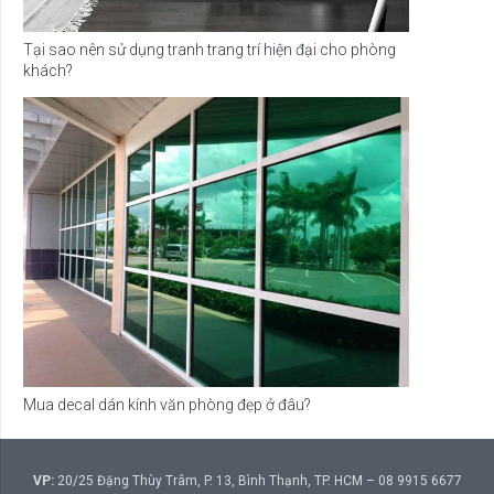
Tại sao nên sử dụng tranh trang trí hiện đại cho phòng
khách?
Mua decal dán kính văn phòng đẹp ở đâu?
VP:
20/25 Đặng Thùy Trâm, P. 13, Bình Thạnh, TP. HCM – 08 9915 6677